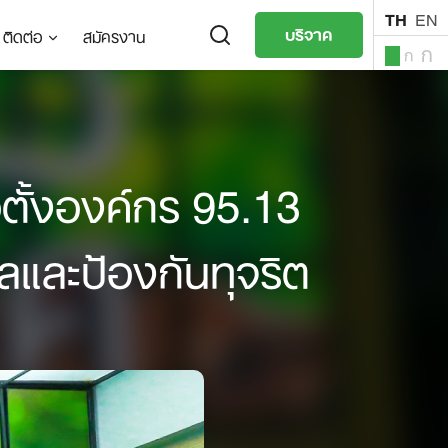
TH
EN
บริจาค
ติดต่อ
สมัครงาน
ก
ก
ก
TH
EN
อตั้งองค์กร 95.13
ลและป้องกันทุจริต