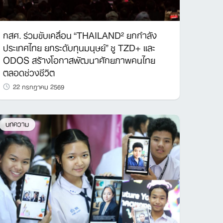
กสศ. ร่วมขับเคลื่อน “THAILAND² ยกกำลัง
ประเทศไทย ยกระดับทุนมนุษย์” ชู TZD+ และ
ODOS สร้างโอกาสพัฒนาศักยภาพคนไทย
ตลอดช่วงชีวิต
22 กรกฎาคม 2569
บทความ