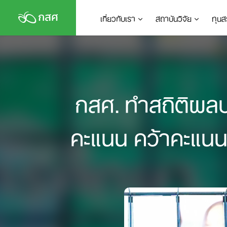
Skip
เกี่ยวกับเรา
สถาบันวิจัย
ทุนส
to
content
กสศ. ทำสถิติผลปร
คะแนน คว้าคะแนนเ