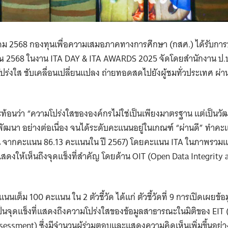
สิงหาคม 2568 กองทุนเพื่อความเสมอภาคทางการศึกษา (กสศ.) ได้รับ
 2568 ในงาน ITA DAY & ITA AWARDS 2025 จัดโดยสำนักงาน ป.ป
โปร่งใส ชับเคลื่อนเปลี่ยนแปลง ถ่ายทอดสดไปยังผู้ชมทั่วประเทศ ผ่
ะท้อนว่า “ความโปร่งใสขององค์กรไม่ใช่เป็นเพียงมาตรฐาน แต่เป็นวั
ัฒนา อย่างต่อเนื่อง จนได้ระดับคะแนนอยู่ในเกณฑ์ “ผ่านดี” ทำคะ
แนน จากคะแนน 86.13 คะแนนใน ปี 2567) โดยคะแนน ITA ในภาพรวม
แสดงให้เห็นถึงจุดแข็งที่สำคัญ โดยด้าน OIT (Open Data Integrity
ต็ม 100 คะแนน ใน 2 ตัวชี้วัด ได้แก่ ตัวชี้วัดที่ 9 การเปิดเผยข้อมูล
เป็นจุดแข็งที่แสดงถึงความโปร่งใสของข้อมูลสาธารณะในมิติของ EIT (
essment) ซึ่งมีจำนวนผู้ร่วมตอบและแสดงความคิดเห็นเพิ่มขึ้นอย่าง