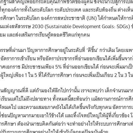
ากฐานสำคัญเพื่อยกระดับคุณภาพชีวิตของผู้คน ซึ่งจะนำไปสู่การเ
ลกที่ทุกองค์การทั้งในระดับโลก ระดับประเทศ และระดับท้องถิ่น ต่าง
การศึกษา ในระดับโลก องค์การสหประชาชาติ (UN) ได้กำหนดให้การศึ
ืนแห่งสหัสวรรษ 2030 (Sustainable Development Goals: SDGs) ข้อท
ทียม และส่งเสริมการเรียนรู้ตลอดชีวิตแก่ทุกคน
ที่ผ่านมา ปัญหาการศึกษาอยู่ในระดับที่ ‘ดีขึ้น’ กว่าเดิม โดยเฉ
ตราการเข้าเรียน หรืออัตราประชากรที่อ่านออกเขียนได้เพิ่มขึ้นจาก
กาศเอกราช มีประชาชนเพียง 5% ที่อ่านออกเขียนได้ ก่อนจะเพิ่มมาเป
ีผู้ใหญ่เพียง 1 ใน 5 ที่ได้รับการศึกษา ก่อนจะเพิ่มเป็นเกือบ 2 ใน 3 ใ
ป็นสัญญาณที่ดี แต่ถ้ามองให้ลึกไปกว่านั้น เราจะพบว่า เด็กจำนวนม
เรียนแต่ไปไม่ถึงปลายทาง ทั้งหมดนี้สะท้อนว่า แม้สถานการณ์การศึก
้หมดไป และความเสมอภาคยังไม่ได้เกิดขึ้นจริงกับทุกคน อัตราการเข้าเร
ี่ซ่อนปัญหามากมายเอาไว้ข้างใต้ และทิ้งโจทย์ใหญ่ให้ผู้ที่เกี่ยวข้อ
บการศึกษา ต้องนำมาขบคิดกันต่อว่า จะทำอย่างไรให้ระบบการศึกษา
ปรับระบบการศึกษาอย่างไรให้เข้ากับโลกยุคปัจจุบันด้วย