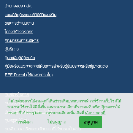
อำนาจของ กสศ.
แผนกลยุทธ์/แผนการดำเนินงาน
ผลการดำเนินงาน
โครงสร้างองค์กร
คณะกรรมการบริหาร
ผู้บริหาร
ศูนย์ข้อมูลกฎหมาย
คู่มือหรือแนวทางการให้บริการสำหรับผู้รับบริการหรือผู้มาติดต่อ
EEF Portal (ใช้เฉพาะภายใน)
ทุนสร้างโอกาส
เว็บไซต์ของเราใช้งานคุกกี้เพื่อช่วยเพิ่มประสบการณ์การใช้งานเว็บไซต์ให้
ทุนเสมอภาค
สามารถใช้งานได้ดียิ่งขึ้น คุณสามารถเลือกที่จะยอมรับหรือปฏิเสธการใช้
ทุนนวัตกรรมสายอาชีพชั้นสูง
งานคุกกี้ได้ง่ายๆ โดยการดูรายละเอียดเพิ่มเติมที่
นโยบายคุกกี้
ทุนครูรัก(ษ์)ถิ่น
การตั้งค่า
ไม่อนุญาต
อนุญาต
ทุนพัฒนาอาชีพและนวัตกรรมที่ใช้ชุมชนเป็นฐาน