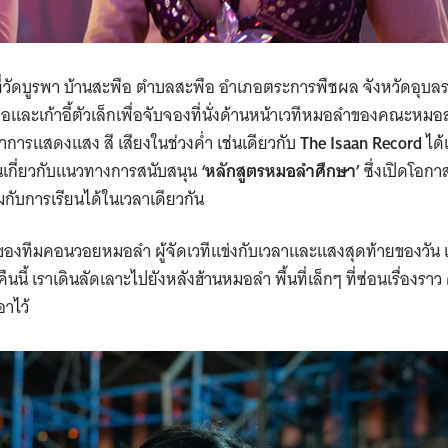
วัดบูรพา บ้านสะพือ ตำบลสะพือ อำเภอตระการพืชผล จังหวัดอุบลรา
ื่อและเก้าอี้ตัวเล็กเพื่อจับจองที่นั่งด้านหน้าเวทีหมอลำของคณะหมอล
ำการแสดงแสง สี เสียงในช่วงค่ำ เช่นเดียวกับ
The Isaan Record
ได้
เกี่ยวกับแนวทางการสนับสนุน
‘หลักสูตรหมอลำศึกษา’
ซึ่งเปิดโอก
ับการเรียนได้ในเวลาเดียวกัน
องทีมคอนวอยหมอลำ ผู้จัดเวทีแข่งกับเวลาและแสงสุดท้ายของวัน เ
นี้ เราเดินลัดเลาะไปยังหลังฮ้านหมอลำ พื้นที่เล็กๆ ที่ซ่อนเรื่องร
าไว้