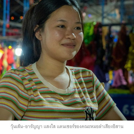
วุ้นเส้น–อารัญญา แสงใส แดนเซอร์ของคณะหมอลำเสียงอิสาน