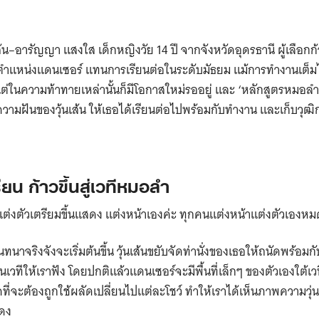
้นเส้น–อารัญญา แสงใส เด็กหญิงวัย 14 ปี จากจังหวัดอุดรธานี ผู้เลือกก้
หน่งแดนเซอร์ แทนการเรียนต่อในระดับมัธยม แม้การทำงานเต็ม
่ในความท้าทายเหล่านั้นก็มีโอกาสใหม่รออยู่ และ ‘หลักสูตรหมอลำ
มความฝันของวุ้นเส้น ให้เธอได้เรียนต่อไปพร้อมกับทำงาน และเก็บวุฒ
ยน ก้าวขึ้นสู่เวทีหมอลำ
าแต่งตัวเตรียมขึ้นแสดง แต่งหน้าเองค่ะ ทุกคนแต่งหน้าแต่งตัวเองห
าจริงจังจะเริ่มต้นขึ้น วุ้นเส้นขยับจัดท่านั่งของเธอให้ถนัดพร้อมกับ
นเวทีให้เราฟัง โดยปกติแล้วแดนเซอร์จะมีพื้นที่เล็กๆ ของตัวเองใต้เว
ที่จะต้องถูกใช้ผลัดเปลี่ยนไปแต่ละโชว์ ทำให้เราได้เห็นภาพความวุ่น
แสดง