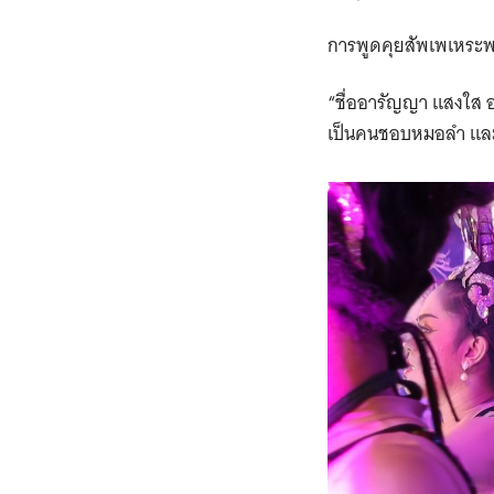
การพูดคุยสัพเพเหระพอ
“ชื่ออารัญญา แสงใส อา
เป็นคนชอบหมอลำ และเ