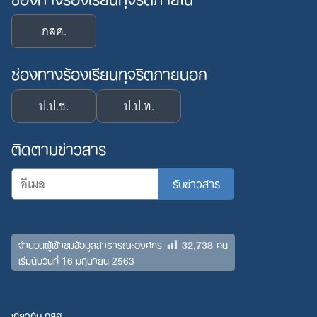
กสศ.
ช่องทางร้องเรียนทุจริตภายนอก
ป.ป.ช.
ป.ป.ท.
ติดตามข่าวสาร
32,738
จำนวนผู้เข้าชมข้อมูลสาธารณะองค์กร
คน
เริ่มนับวันที่ 16 มิถุนายน 2563
เกี่ยวกับ กสศ.