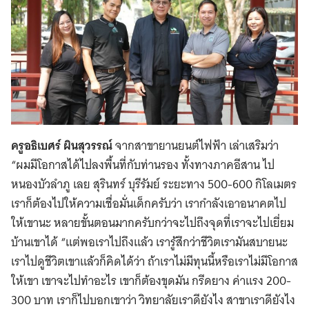
ครูอธิเบศร์ ผินสุวรรณ์
จากสาขายานยนต์ไฟฟ้า เล่าเสริมว่า
“ผมมีโอกาสได้ไปลงพื้นที่กับท่านรอง ทั้งทางภาคอีสาน ไป
หนองบัวลำภู เลย สุรินทร์ บุรีรัมย์ ระยะทาง 500-600 กิโลเมตร
เราก็ต้องไปให้ความเชื่อมั่นเด็กครับว่า เรากำลังเอาอนาคตไป
ให้เขานะ หลายขั้นตอนมากครับกว่าจะไปถึงจุดที่เราจะไปเยี่ยม
บ้านเขาได้ “แต่พอเราไปถึงแล้ว เรารู้สึกว่าชีวิตเรามันสบายนะ
เราไปดูชีวิตเขาแล้วก็คิดได้ว่า
ถ้าเราไม่มีทุนนี้หรือเราไม่มีโอกาส
ให้เขา เขาจะไปทำอะไร เขาก็ต้องขุดมัน กรีดยาง ค่าแรง 200-
300 บาท เราก็ไปบอกเขาว่า วิทยาลัยเราดียังไง สาขาเราดียังไง