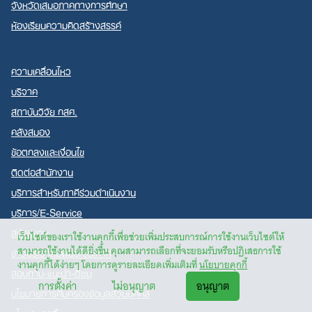
จังหวัดเสมอภาคทางการศึกษา
ห้องเรียนความคิดสร้างสรรค์
ความเคลื่อนไหว
บริจาค
สถาบันวิจัย กสศ.
คลังสมอง
ข้อตกลงและเงื่อนไข
ติดต่อสำนักงาน
บริการสำหรับภาคีร่วมดำเนินงาน
บริการ/E-Service
สมัครงาน
เว็บไซต์ของเราใช้งานคุกกี้เพื่อช่วยเพิ่มประสบการณ์การใช้งานเว็บไซต์ให้
สามารถใช้งานได้ดียิ่งขึ้น คุณสามารถเลือกที่จะยอมรับหรือปฏิเสธการใช้
ข่าวประชาสัมพันธ์/ประกาศ
งานคุกกี้ได้ง่ายๆ โดยการดูรายละเอียดเพิ่มเติมที่
นโยบายคุกกี้
สอบถาม-แนะนำ-ติชม
การตั้งค่า
ไม่อนุญาต
อนุญาต
นโยบายการคุ้มครองข้อมูลส่วนบุคคล