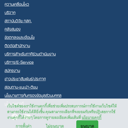
ความเคลื่อนไหว
บริจาค
สถาบันวิจัย กสศ.
คลังสมอง
ข้อตกลงและเงื่อนไข
ติดต่อสำนักงาน
บริการสำหรับภาคีร่วมดำเนินงาน
บริการ/E-Service
สมัครงาน
ข่าวประชาสัมพันธ์/ประกาศ
สอบถาม-แนะนำ-ติชม
นโยบายการคุ้มครองข้อมูลส่วนบุคคล
นโยบายคุกกี้
เว็บไซต์ของเราใช้งานคุกกี้เพื่อช่วยเพิ่มประสบการณ์การใช้งานเว็บไซต์ให้
สามารถใช้งานได้ดียิ่งขึ้น คุณสามารถเลือกที่จะยอมรับหรือปฏิเสธการใช้
Facebook
Youtube
งานคุกกี้ได้ง่ายๆ โดยการดูรายละเอียดเพิ่มเติมที่
นโยบายคุกกี้
การตั้งค่า
ไม่อนุญาต
อนุญาต