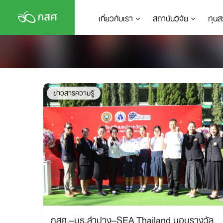
Skip
เกี่ยวกับเรา
สถาบันวิจัย
ทุนส
to
content
ข่าวสารความรู้
กสศ.–มธ.ลำปาง–SEA Thailand มอบรางวัล