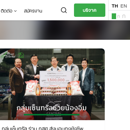
TH
EN
บริจาค
ติดต่อ
สมัครงาน
ก
ก
ก
TH
EN
กลุ่มเซ็นทรัล ร่วม กสศ.ส่งมอบถุงยังชีพ