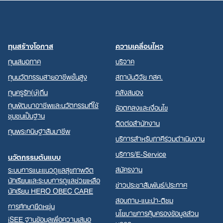
ทุนสร้างโอกาส
ความเคลื่อนไหว
ทุนเสมอภาค
บริจาค
ทุนนวัตกรรมสายอาชีพชั้นสูง
สถาบันวิจัย กสศ.
ทุนครูรัก(ษ์)ถิ่น
คลังสมอง
ทุนพัฒนาอาชีพและนวัตกรรมที่ใช้
ข้อตกลงและเงื่อนไข
ชุมชนเป็นฐาน
ติดต่อสำนักงาน
ทุนพระกนิษฐาสัมมาชีพ
บริการสำหรับภาคีร่วมดำเนินงาน
บริการ/E-Service
นวัตกรรมต้นแบบ
สมัครงาน
ระบบการแนะแนวดูแลสุขภาพจิต
นักเรียนและระบบการดูแลช่วยเหลือ
ข่าวประชาสัมพันธ์/ประกาศ
นักเรียน HERO OBEC CARE
สอบถาม-แนะนำ-ติชม
การศึกษายืดหยุ่น
นโยบายการคุ้มครองข้อมูลส่วน
iSEE ฐานข้อมูลเพื่อความเสมอ
บุคคล