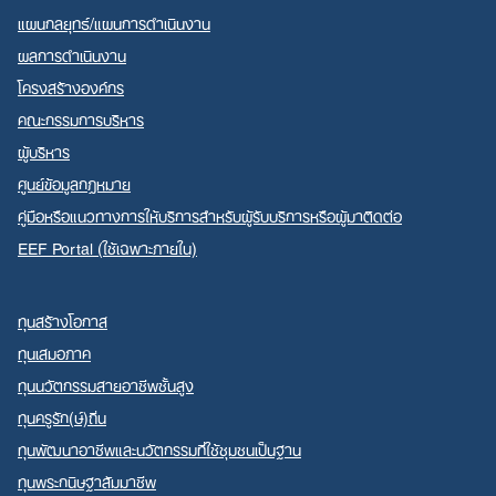
แผนกลยุทธ์/แผนการดำเนินงาน
ผลการดำเนินงาน
โครงสร้างองค์กร
คณะกรรมการบริหาร
ผู้บริหาร
ศูนย์ข้อมูลกฎหมาย
คู่มือหรือแนวทางการให้บริการสำหรับผู้รับบริการหรือผู้มาติดต่อ
EEF Portal (ใช้เฉพาะภายใน)
ทุนสร้างโอกาส
ทุนเสมอภาค
ทุนนวัตกรรมสายอาชีพชั้นสูง
ทุนครูรัก(ษ์)ถิ่น
ทุนพัฒนาอาชีพและนวัตกรรมที่ใช้ชุมชนเป็นฐาน
ทุนพระกนิษฐาสัมมาชีพ