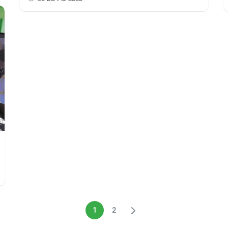
for:
1
2