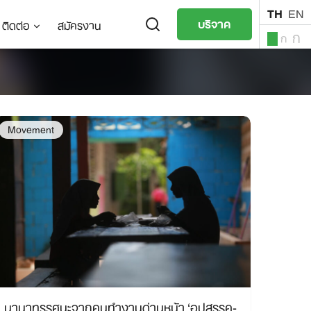
TH
EN
บริจาค
ติดต่อ
สมัครงาน
ก
ก
ก
TH
EN
Movement
นานาทรรศนะจากคนทำงานด่านหน้า ‘อุปสรรค-