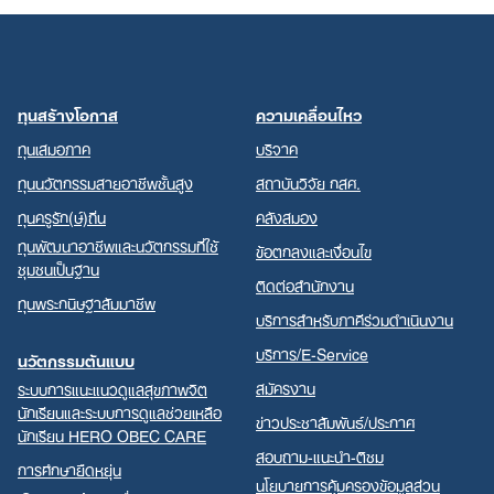
ทุนสร้างโอกาส
ความเคลื่อนไหว
ทุนเสมอภาค
บริจาค
ทุนนวัตกรรมสายอาชีพชั้นสูง
สถาบันวิจัย กสศ.
ทุนครูรัก(ษ์)ถิ่น
คลังสมอง
ทุนพัฒนาอาชีพและนวัตกรรมที่ใช้
ข้อตกลงและเงื่อนไข
ชุมชนเป็นฐาน
ติดต่อสำนักงาน
ทุนพระกนิษฐาสัมมาชีพ
บริการสำหรับภาคีร่วมดำเนินงาน
บริการ/E-Service
นวัตกรรมต้นแบบ
สมัครงาน
ระบบการแนะแนวดูแลสุขภาพจิต
นักเรียนและระบบการดูแลช่วยเหลือ
ข่าวประชาสัมพันธ์/ประกาศ
นักเรียน HERO OBEC CARE
สอบถาม-แนะนำ-ติชม
การศึกษายืดหยุ่น
นโยบายการคุ้มครองข้อมูลส่วน