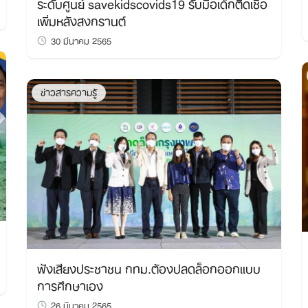
ระดับศูนย์ savekidscovids19 รับมือเด็กติดเชื้อ
เพิ่มหลังสงกรานต์
30 มีนาคม 2565
ข่าวสารความรู้
ฟังเสียงประชาชน กทม.ต้องปลดล็อกออกแบบ
การศึกษาเอง
Search
26 มีนาคม 2565