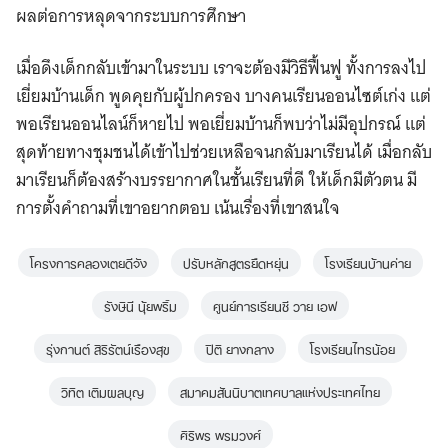
ผลต่อการหลุดจากระบบการศึกษา
เมื่อดึงเด็กกลับเข้ามาในระบบ เราจะต้องมีวิธีฟื้นฟู ทั้งการลงไป
เยี่ยมบ้านเด็ก พูดคุยกับผู้ปกครอง บางคนเรียนออนไซต์เก่ง แต่
พอเรียนออนไลน์ก็หายไป พอเยี่ยมบ้านก็พบว่าไม่มีอุปกรณ์ แต่
สุดท้ายทางชุมชนได้เข้าไปช่วยเหลือจนกลับมาเรียนได้ เมื่อกลับ
มาเรียนก็ต้องสร้างบรรยากาศในชั้นเรียนที่ดี ให้เด็กมีตัวตน มี
การตั้งคำถามที่เขาอยากตอบ เน้นเรื่องที่เขาสนใจ
โครงการคลองเตยดีจัง
ปรับหลักสูตรยืดหยุ่น
โรงเรียนบ้านค่าย
รังษินี นุ้ยพริ้ม
ศูนย์การเรียนซี วาย เอฟ
​รุ่งกานต์ สิริรัตน์เรืองสุข
ปิติ ยางกลาง
โรงเรียนไทรน้อย
วิทิต เติมผลบุญ
สมาคมสันนิบาตเทศบาลแห่งประเทศไทย
ศิริพร พรมวงศ์