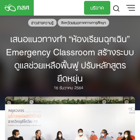
Skip
บริจาค
to
content
ข่าวสารความรู้
จังหวัดเสมอภาคทางการศึกษา
TH
EN
เสนอแนวทางทำ “ห้องเรียนฉุกเฉิน”
Emergency Classroom สร้างระบบ
ดูแลช่วยเหลือฟื้นฟู ปรับหลักสูตร
ยืดหยุ่น
16 ธันวาคม 2564