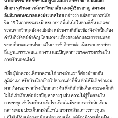
นายอนรรฆ พิทักษ์ธานิน ศูนย์แม่โขงศึกษา สถาบันเอเชีย
ศึกษา จุฬาลงกรณ์มหาวิทยาลัย และผู้เชี่ยวชาญ สมาคม
สันนิบาตเทศบาลแห่งประเทศไทย
กล่าวว่า แม้สถานการณ์โค
วิด-19 ในภาพรวมจะมีบรรยากาศที่เป็นไปในทางดีขึ้น แต่ผลก
ระทบจากวิกฤตยังคงเข้มข้น หน่วยงานที่เกี่ยวข้องจึงจำเป็นต้อง
คำนึงถึงโจทย์สำคัญ โดยเฉพาะเรื่องของเด็กและเยาวชนนอก
ระบบที่ขาดแคลนโอกาสในการเข้าศึกษาต่อ เนื่องจากการย้าย
ถิ่นฐานเพราะพ่อแม่ตกงาน และปัญหาการขาดความพร้อมใน
การเรียนออนไลน์
“เมื่อผู้ปกครองเด็กขาดรายได้ บางส่วนเขาก็ต้องย้ายกลับ
ภูมิลำเนา หรือบ้างโยกย้ายไปหางานทำที่อื่น ทำให้มีเด็กจำนวน
มากต้องออกจากโรงเรียนกลางคัน สิ่งที่เกิดขึ้นคือเคสของเด็กที่
ไม่ได้เข้าเรียนต่อด้วยปัญหาต่างๆ เช่น ความไม่รู้ขั้นตอนใน
การพาลูกเข้าโรงเรียน หรือโรงเรียนไม่มีระบบรองรับนักเรียน
กลางเทอม ประเด็นเหล่านี้เราไม่สามารถโยนภาระการดูแล
แก้ไขให้กับหน่วยงานใดหน่วยงานหนึ่ง แต่ต้องมีการเชื่อมร้อย-