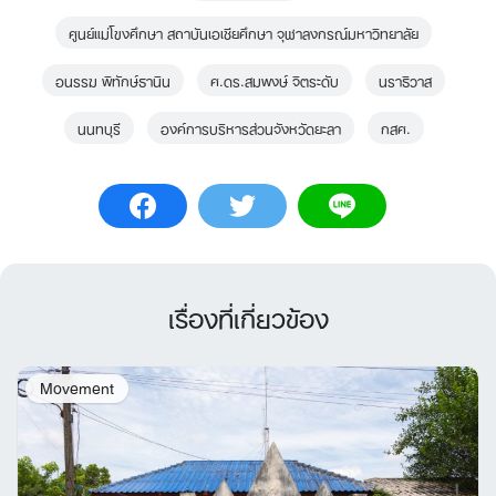
ศูนย์แม่โขงศึกษา สถาบันเอเชียศึกษา จุฬาลงกรณ์มหาวิทยาลัย
อนรรฆ พิทักษ์ธานิน
ศ.ดร.สมพงษ์ จิตระดับ
นราธิวาส
นนทบุรี
องค์การบริหารส่วนจังหวัดยะลา
กสศ.
เรื่องที่เกี่ยวข้อง
Movement