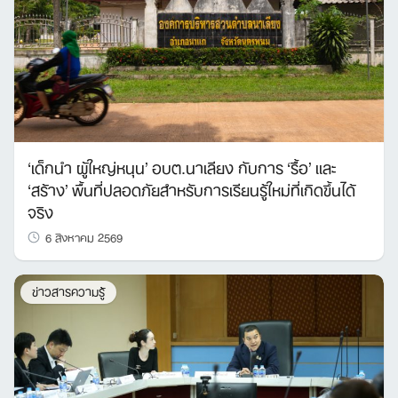
‘เด็กนำ ผู้ใหญ่หนุน’ อบต.นาเลียง กับการ ‘รื้อ’ และ
‘สร้าง’ พื้นที่ปลอดภัยสำหรับการเรียนรู้ใหม่ที่เกิดขึ้นได้
จริง
6 สิงหาคม 2569
ข่าวสารความรู้