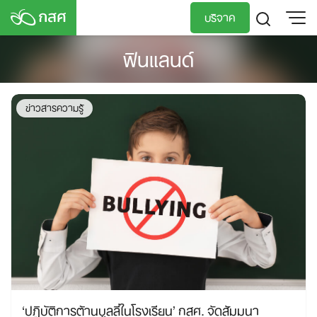
Skip
บริจาค
to
content
ฟินแลนด์
TH
EN
ข่าวสารความรู้
‘ปฏิบัติการต้านบูลลี่ในโรงเรียน’ กสศ. จัดสัมมนา