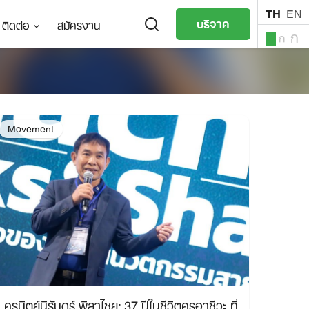
TH
EN
บริจาค
ติดต่อ
สมัครงาน
ก
ก
ก
TH
EN
Movement
ครูนิตย์นิรันดร์ พิลาไชย: 37 ปีในชีวิตครูอาชีวะ ที่