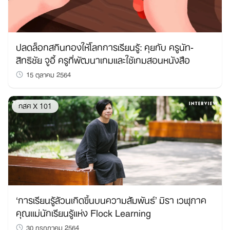
ปลดล็อกสกินทองให้โลกการเรียนรู้: คุยกับ ครูนัท-
สิทธิชัย จูอี้ ครูที่พัฒนาเกมและใช้เกมสอนหนังสือ
15 ตุลาคม 2564
กสศ X 101
‘การเรียนรู้ล้วนเกิดขึ้นบนความสัมพันธ์’ มิรา เวฬุภาค
คุณแม่นักเรียนรู้แห่ง Flock Learning
30 กรกฎาคม 2564