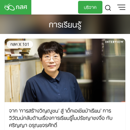
Skip
บริจาค
to
content
การเรียนรู้
TH
EN
กสศ X 101
จาก ‘การสร้างวิญญูชน’ สู่ ‘เด็กเอเชียบ้าเรียน’ การ
วิวัฒน์กลับด้านเรื่องการเรียนรู้ในปรัชญาขงจื่อ กับ
ศริญญา อรุณขจรศักดิ์