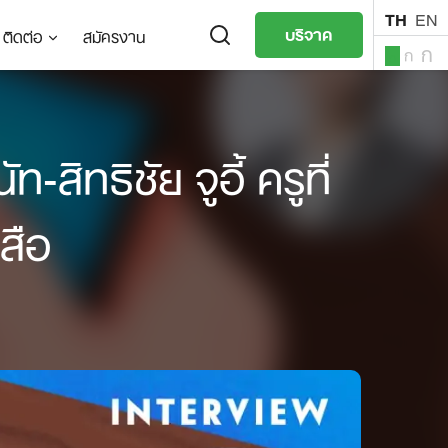
TH
EN
บริจาค
ติดต่อ
สมัครงาน
ก
ก
ก
TH
EN
สิทธิชัย จูอี้ ครูที่
สือ