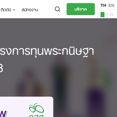
TH
EN
บริจาค
ติดต่อ
สมัครงาน
ก
ก
ก
TH
EN
มโครงการทุนพระกนิษฐา
8