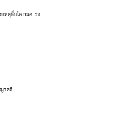
วยเหตุอื่นใด กสศ. ขอ
ญญาตรี