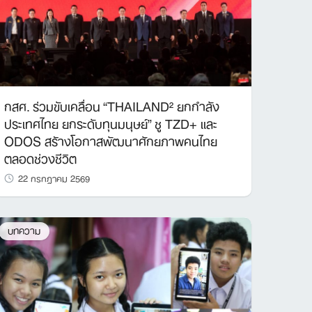
กสศ. ร่วมขับเคลื่อน “THAILAND² ยกกำลัง
ประเทศไทย ยกระดับทุนมนุษย์” ชู TZD+ และ
ODOS สร้างโอกาสพัฒนาศักยภาพคนไทย
ตลอดช่วงชีวิต
22 กรกฎาคม 2569
บทความ