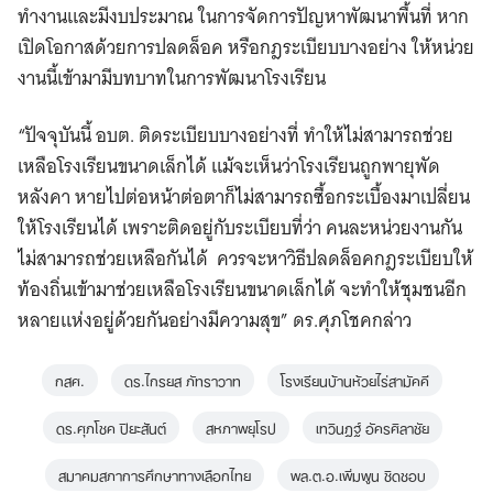
ทำงานและมีงบประมาณ ในการจัดการปัญหาพัฒนาพื้นที่ หาก
เปิดโอกาสด้วยการปลดล็อค หรือกฎระเบียบบางอย่าง ให้หน่วย
งานนี้เข้ามามีบทบาทในการพัฒนาโรงเรียน
“ปัจจุบันนี้ อบต. ติดระเบียบบางอย่างที่ ทำให้ไม่สามารถช่วย
เหลือโรงเรียนขนาดเล็กได้ แม้จะเห็นว่าโรงเรียนถูกพายุพัด
หลังคา หายไปต่อหน้าต่อตาก็ไม่สามารถซื้อกระเบื้องมาเปลี่ยน
ให้โรงเรียนได้ เพราะติดอยู่กับระเบียบที่ว่า คนละหน่วยงานกัน
ไม่สามารถช่วยเหลือกันได้ ควรจะหาวิธีปลดล็อคกฎระเบียบให้
ท้องถิ่นเข้ามาช่วยเหลือโรงเรียนขนาดเล็กได้ จะทำให้ชุมชนอีก
หลายแห่งอยู่ด้วยกันอย่างมีความสุข” ดร.ศุภโชคกล่าว
กสศ.
ดร.ไกรยส ภัทราวาท
โรงเรียนบ้านห้วยไร่สามัคคี
ดร.ศุภโชค ปิยะสันต์
สหภาพยุโรป
เทวินฏฐ์ อัครศิลาชัย
สมาคมสภาการศึกษาทางเลือกไทย
พล.ต.อ.เพิ่มพูน ชิดชอบ