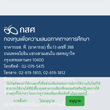
กองทุนเพื่อความเสมอภาคทางการศึกษา
อาคารเอส. พี. (อาคารเอ) ชั้น 13 เลขที่ 388
ถนนพหลโยธิน แขวงสามเสนใน เขตพญาไท
กรุงเทพมหานคร 10400
โทรศัพท์ : 02-079-5475
โทรสาร: 02-619-1810, 02-619-1812
อีเมล: saraban@eef.or.th (รับ-ส่ง เอกสาร)
เว็บไซต์ของเราใช้งานคุกกี้เพื่อช่วยเพิ่มประสบการณ์การใช้งานเว็บไซต์ให้
อีเมล: contact@eef.or.th (ติดต่อ-ประสานงาน)
สามารถใช้งานได้ดียิ่งขึ้น คุณสามารถเลือกที่จะยอมรับหรือปฏิเสธการใช้
อีเมล: Finance@eef.or.th (ติดต่อฝ่ายบัญชีและการเงิน)
งานคุกกี้ได้ง่ายๆ โดยการดูรายละเอียดเพิ่มเติมที่
นโยบายคุกกี้
การตั้งค่า
ไม่อนุญาต
อนุญาต
ช่องทางร้องเรียนทุจริตภายใน