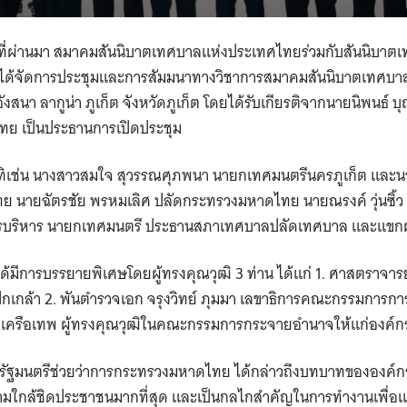
2563 ที่ผ่านมา สมาคมสันนิบาตเทศบาลแห่งประเทศไทยร่วมกับสันนิบาตเ
ได้จัดการประชุมและการสัมมนาทางวิชาการสมาคมสันนิบาตเทศบาล
งสนา ลากูน่า ภูเก็ต จังหวัดภูเก็ต โดยได้รับเกียรติจากนายนิพนธ์ 
ทย เป็นประธานการเปิดประชุม
อาทิเช่น นางสาวสมใจ สุวรรณศุภพนา นายกเทศมนตรีนครภูเก็ต แล
 นายฉัตรชัย พรหมเลิศ ปลัดกระทรวงมหาดไทย นายณรงค์ วุ่นซิ้ว ผู
รบริหาร นายกเทศมนตรี ประธานสภาเทศบาลปลัดเทศบาล และแขกผู้มีเ
ด้มีการบรรยายพิเศษโดยผู้ทรงคุณวุฒิ 3 ท่าน ได้แก่ 1. ศาสตราจารย
เกล้า 2. พันตำรวจเอก จรุงวิทย์ ภุมมา เลขาธิการคณะกรรมการการเ
ิ์ เครือเทพ ผู้ทรงคุณวุฒิในคณะกรรมการกระจายอำนาจให้แก่องค์ก
รัฐมนตรีช่วยว่าการกระทรวงมหาดไทย ได้กล่าวถึงบทบาทขององค์กร
ความใกล้ชิดประชาชนมากที่สุด และเป็นกลไกสำคัญในการทำงานเพื่อ