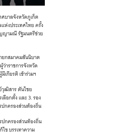
ทศบาลจังหวัดภูเก็ต
แห่งประเทศไทย ครั้ง
บุญญามณี รัฐมนตรีช่วย
ะนายกสมาคมสันนิบาต
้ว่าราชการจังหวัด
กียรติ เข้าร่วมฯ
์วุฒิสาร ตันไชย
ลือกตั้ง และ 3. รอง
รปกครองส่วนท้องถิ่น
ปกครองส่วนท้องถิ่น
แก้ไข บรรเทาความ