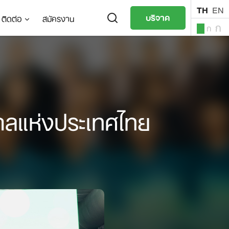
TH
EN
บริจาค
ติดต่อ
สมัครงาน
ก
ก
ก
TH
EN
าลแห่งประเทศไทย