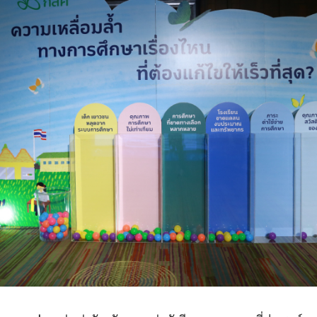
Search
for: