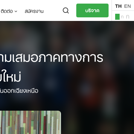
TH
EN
บริจาค
ติดต่อ
สมัครงาน
ก
ก
ก
TH
EN
ความเสมอภาคทางการ
ใหม่
วันออกเฉียงเหนือ