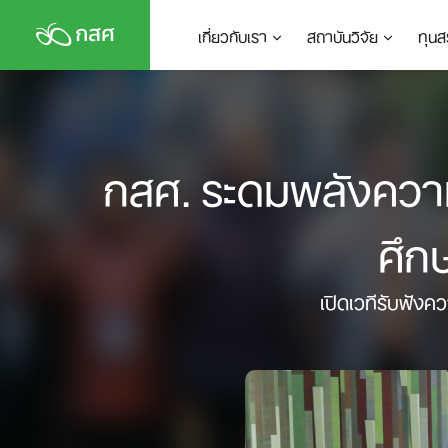
Skip
เกี่ยวกับเรา
สถาบันวิจัย
ทุนส
to
content
กสศ. ระดมพลังควา
ศึก
เปิดเวทีรับฟังค