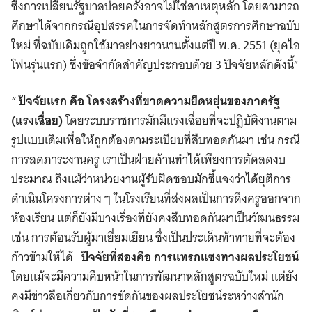
ซึ่งการเปลี่ยนรัฐบาลบ่อยครั้งอาจไม่ใช่สาเหตุหลัก โดยสามารถ
ศึกษาได้จากกรณีอุปสรรคในการจัดทำหลักสูตรการศึกษาฉบับ
ใหม่ ที่ฉบับเดิมถูกใช้มาอย่างยาวนานตั้งแต่ปี พ.ศ. 2551 (ยุคไอ
โฟนรุ่นแรก) ซึ่งข้อจำกัดสำคัญประกอบด้วย 3 ปัจจัยหลักดังนี้”
“
ปัจจัยแรก คือ โครงสร้างที่ขาดความยืดหยุ่นของภาครัฐ
(แรงเฉื่อย)
โดยระบบราชการมักมีแรงเฉื่อยที่จะปฏิบัติงานตาม
รูปแบบเดิมเพื่อให้ถูกต้องตามระเบียบที่สืบทอดกันมา เช่น กรณี
การลดภาระงานครู เราเป็นฝ่ายค้านทำได้เพียงการตัดลดงบ
ประมาณ ถึงแม้ว่าหน่วยงานผู้รับผิดชอบมักชี้แจงว่าได้ยุติการ
ดำเนินโครงการต่าง ๆ ในโรงเรียนที่ส่งผลเป็นการดึงครูออกจาก
ห้องเรียน แต่ก็ยังมีบางเรื่องที่ยังคงสืบทอดกันมาเป็นวัฒนธรรม
เช่น การต้อนรับผู้มาเยี่ยมเยียน ซึ่งเป็นประเด็นท้าทายที่จะต้อง
ก้าวข้ามให้ได้
ปัจจัยที่สองคือ การแทรกแซงทางผลประโยชน์
โดยแม้จะมีความคืบหน้าในการพัฒนาหลักสูตรฉบับใหม่ แต่ยัง
คงมีข่าวลือเกี่ยวกับการขัดกันของผลประโยชน์ระหว่างสำนัก