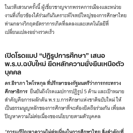
ในเวทีเสวนาครั้งนี้ ผู้เชี่ยวชาญจากพรรคการเมืองและหน่วย
งานที่เกี่ยวข้องได้ร่วมกันวิเคราะห์โจทย์ใหญ่ของการศึกษาไทย
ท่ามกลางวิกฤตอัตราการเกิดที่ลดลงและเทคโนโลยีที่
เปลี่ยนแปลงอย่างรวดเร็ว
เปิดโรดแมป “ปฏิรูปการศึกษา” เสนอ
พ.ร.บ.ฉบับใหม่ ยึดหลักความยั่งยืนเหนือตัว
บุคคล
ดร.ธีราภา ไพโรหกุ
ล ที่ปรึกษาของรัฐมนตรีว่าการกระทรวง
ศึกษาธิการ
ยืนยันถึงโรดแมปการปฏิรูป 5 ด้าน และเป้าหมาย
สำคัญคือการผลักดัน พ.ร.บ.การศึกษาแห่งชาติฉบับใหม่ ให้
เป็นธรรมนูญหลักของการศึกษาที่จะต้องยึดถือร่วมกัน เพื่อลด
ปัญหาความไม่ต่อเนื่องของนโยบายตามตัวบุคคล
“
การแก้ปัญหาความไม่ต่อเนื่องในการศึกษาไทย สิ่งสำคัญที่