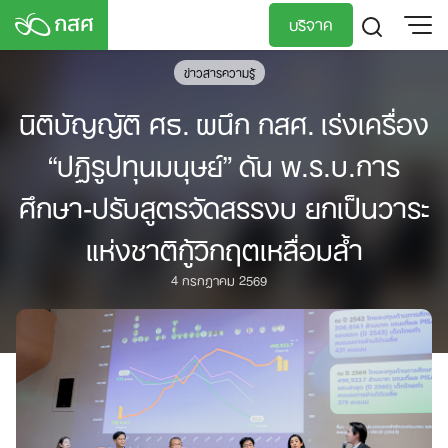
Skip
บริจาค
to
content
ข่าวสารความรู้
TH
EN
นิติบัญญัติ ศธ. ผนึก กสศ. เร่งเครื่อง
“ปฏิรูปทุนมนุษย์” ดัน พ.ร.บ.การ
ศึกษา-ปรับสูตรจัดสรรงบ ยกเป็นวาระ
แห่งชาติกู้วิกฤตเหลื่อมล้ำ
4 กรกฎาคม 2569