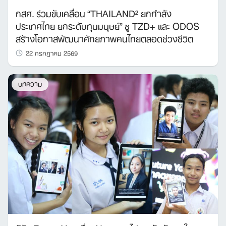
กสศ. ร่วมขับเคลื่อน “THAILAND² ยกกำลัง
ประเทศไทย ยกระดับทุนมนุษย์” ชู TZD+ และ ODOS
สร้างโอกาสพัฒนาศักยภาพคนไทยตลอดช่วงชีวิต
22 กรกฎาคม 2569
บทความ