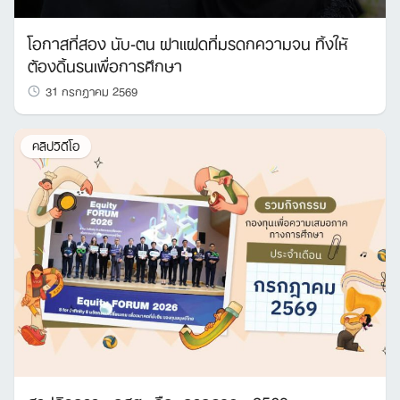
โอกาสที่สอง นับ-ตน ฝาแฝดที่มรดกความจน ทิ้งให้
ต้องดิ้นรนเพื่อการศึกษา
31 กรกฎาคม 2569
คลิปวิดีโอ