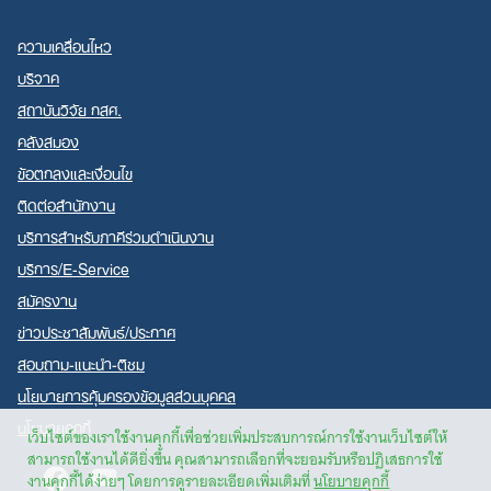
ความเคลื่อนไหว
บริจาค
สถาบันวิจัย กสศ.
คลังสมอง
ข้อตกลงและเงื่อนไข
ติดต่อสำนักงาน
บริการสำหรับภาคีร่วมดำเนินงาน
บริการ/E-Service
สมัครงาน
ข่าวประชาสัมพันธ์/ประกาศ
สอบถาม-แนะนำ-ติชม
นโยบายการคุ้มครองข้อมูลส่วนบุคคล
นโยบายคุกกี้
เว็บไซต์ของเราใช้งานคุกกี้เพื่อช่วยเพิ่มประสบการณ์การใช้งานเว็บไซต์ให้
สามารถใช้งานได้ดียิ่งขึ้น คุณสามารถเลือกที่จะยอมรับหรือปฏิเสธการใช้
Facebook
Youtube
งานคุกกี้ได้ง่ายๆ โดยการดูรายละเอียดเพิ่มเติมที่
นโยบายคุกกี้