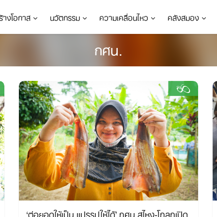
ร้างโอกาส
นวัตกรรม
ความเคลื่อนไหว
คลังสมอง
กศน.
‘ต่อยอดให้เป็น แปรรูปให้ได้’ กศน.สุไหง-โกลกเปิด