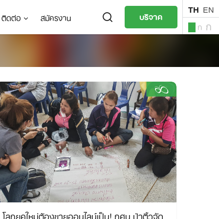
TH
EN
บริจาค
ติดต่อ
สมัครงาน
ก
ก
ก
TH
EN
โลกยุคใหม่ต้องขายออนไลน์เป็น! กศน.ป่าติ้วจัด