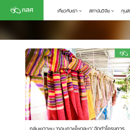
Skip
เกี่ยวกับเรา
สถาบันวิจัย
ทุนส
to
content
กลุ่มเยาวชน ‘กอนกวยโซดละเว’ จัดทำโครงการ