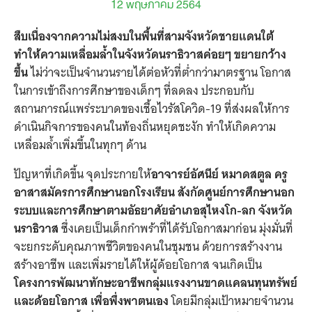
12 พฤษภาคม 2564
สืบเนื่องจากความไม่สงบในพื้นที่สามจังหวัดชายแดนใต้
ทำให้ความเหลื่อมล้ำในจังหวัดนราธิวาสค่อยๆ ขยายกว้าง
ขึ้น
ไม่ว่าจะเป็นจำนวนรายได้ต่อหัวที่ต่ำกว่ามาตรฐาน โอกาส
ในการเข้าถึงการศึกษาของเด็กๆ ที่ลดลง ประกอบกับ
สถานการณ์แพร่ระบาดของเชื้อไวรัสโควิด-19 ที่ส่งผลให้การ
ดำเนินกิจการของคนในท้องถิ่นหยุดชะงัก ทำให้เกิดความ
เหลื่อมล้ำเพิ่มขึ้นในทุกๆ ด้าน
ปัญหาที่เกิดขึ้น จุดประกายให้
อาจารย์อัศนีย์ หมาดสตูล
ครู
อาสาสมัครการศึกษานอกโรงเรียน สังกัดศูนย์การศึกษานอก
ระบบและการศึกษาตามอัธยาศัยอำเภอสุไหงโก-ลก จังหวัด
นราธิวาส
ซึ่งเคยเป็นเด็กกำพร้าที่ได้รับโอกาสมาก่อน มุ่งมั่นที่
จะยกระดับคุณภาพชีวิตของคนในชุมชน ด้วยการสร้างงาน
สร้างอาชีพ และเพิ่มรายได้ให้ผู้ด้อยโอกาส จนเกิดเป็น
โครงการพัฒนาทักษะอาชีพกลุ่มแรงงานขาดแคลนทุนทรัพย์
และด้อยโอกาส เพื่อพึ่งพาตนเอง
โดยมีกลุ่มเป้าหมายจำนวน