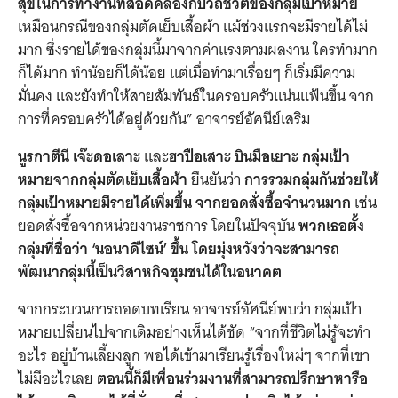
สุขในการทำงานที่สอดคล้องกับวิถีชีวิตของกลุ่มเป้าหมาย
เหมือนกรณีของกลุ่มตัดเย็บเสื้อผ้า แม้ช่วงแรกจะมีรายได้ไม่
มาก ซึ่งรายได้ของกลุ่มนี้มาจากค่าแรงตามผลงาน ใครทำมาก
ก็ได้มาก ทำน้อยก็ได้น้อย แต่เมื่อทำมาเรื่อยๆ ก็เริ่มมีความ
มั่นคง และยังทำให้สายสัมพันธ์ในครอบครัวแน่นแฟ้นขึ้น จาก
การที่ครอบครัวได้อยู่ด้วยกัน”
อาจารย์อัศนีย์เสริม
นูรกาตีนี เจ๊ะดอเลาะ
และ
ฮาปือเสาะ บินมือเยาะ
กลุ่มเป้า
หมายจากกลุ่มตัดเย็บเสื้อผ้า
ยืนยันว่า
การรวมกลุ่มกันช่วยให้
กลุ่มเป้าหมายมีรายได้เพิ่มขึ้น จากยอดสั่งซื้อจำนวนมาก
เช่น
ยอดสั่งซื้อจากหน่วยงานราชการ โดยในปัจจุบัน
พวกเธอตั้ง
กลุ่มที่ชื่อว่า ‘นอนาดีไซน์’ ขึ้น โดยมุ่งหวังว่าจะสามารถ
พัฒนากลุ่มนี้เป็นวิสาหกิจชุมชนได้ในอนาคต
จากกระบวนการถอดบทเรียน อาจารย์อัศนีย์พบว่า กลุ่มเป้า
หมายเปลี่ยนไปจากเดิมอย่างเห็นได้ชัด
“จากที่ชีวิตไม่รู้จะทำ
อะไร อยู่บ้านเลี้ยงลูก พอได้เข้ามาเรียนรู้เรื่องใหม่ๆ จากที่เขา
ไม่มีอะไรเลย
ตอนนี้ก็มีเพื่อนร่วมงานที่สามารถปรึกษาหารือ