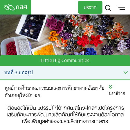
Skip
บริจาค
to
content
TH
EN
Little Big Communities
ศูนย์การศึกษานอกระบบและการศึกษาตามอัธยาศัย
นราธิวาส
อำเภอสุไหงโก-ลก
‘ต่อยอดให้เป็น แปรรูปให้ได้’ กศน.สุไหง-โกลกเปิดโครงการ
เสริมทักษะการพัฒนาผลิตภัณฑ์ให้กับแรงงานด้อยโอกาส
เพื่อเพิ่มมูลค่าของผลผลิตทางการเกษตร