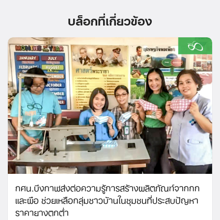
บล็อกที่เกี่ยวข้อง
กศน.บึงกาฬส่งต่อความรู้การสร้างผลิตภัณฑ์จากกก
และผือ ช่วยเหลือกลุ่มชาวบ้านในชุมชนที่ประสบปัญหา
ราคายางตกต่ำ