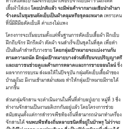
ทำให้แต่ละบ้านมีจักรเย็บผ้าเพื่อรับจ้างเย็บผ้า รวมถึงตัด
เสื้อผ้าใส่เอง
โดยปกติแล้ว จะมีพ่อค้าจากมาเลเซียนำผ้ามา
จ้างคนในชุมชนตัดเย็บเป็นผ้าคลุมหรือชุดละหมาด
เพราะคน
ที่นี่มีฝีมือตัดเย็บดี ค่าแรงไม่แพง
โครงการจะเริ่มอบรมตั้งแต่พื้นฐานการตัดเย็บเสื้อผ้า ฝึกเย็บ
ฝึกถีบจักร ฝึกรีดผ้า ตัดผ้า จนสำเร็จเป็นชุดในที่สุด เพื่อทำ
เป็นสินค้าสำหรับวางขาย
โดยกลุ่มเป้าหมายจะแบ่งงานกัน
ตามความถนัด มีกลุ่มเป้าหมายบางส่วนที่เรียนจบปริญญาตรี
และเยาวชนช่วยดูแลด้านการตลาดและการขายออนไลน์
ซึ่ง
ผลจากการอบรม ส่งผลให้ในปัจจุบัน กลุ่มตัดเย็บเสื้อผ้าของ
บ้านมูโนะ มีงานเข้ามาสม่ำเสมอ ทำให้กลุ่มเป้าหมายมีรายได้
มากขึ้น
ส่วนกลุ่มจักสาน จะดำเนินงานในพื้นที่ตำบลปูเยาะ หมู่ที่ 3 ซึ่ง
ทำงานจักสานเป็นงานอดิเรกกันอยู่แล้ว โดยโครงการช่วย
สนับสนุนตั้งแต่การสำรวจพืชท้องถิ่นที่สามารถนำมาทำเครื่อง
จักสานได้
จนพบพืชท้องถิ่นหลายชนิดที่อยู่ในป่าพรุ ไม่ว่าจะ