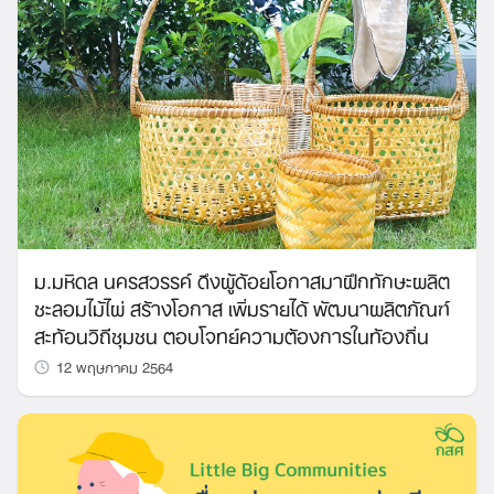
ม.มหิดล นครสวรรค์ ดึงผู้ด้อยโอกาสมาฝึกทักษะผลิต
ชะลอมไม้ไผ่ สร้างโอกาส เพิ่มรายได้ พัฒนาผลิตภัณฑ์
สะท้อนวิถีชุมชน ตอบโจทย์ความต้องการในท้องถิ่น
12 พฤษภาคม 2564