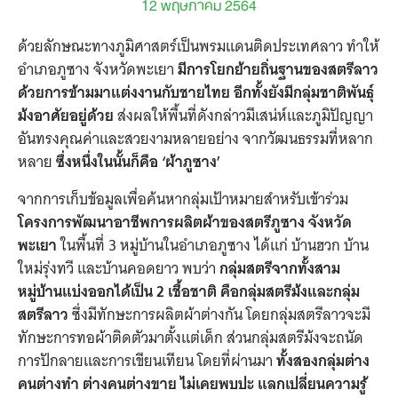
12 พฤษภาคม 2564
ด้วยลักษณะทางภูมิศาสตร์เป็นพรมแดนติดประเทศลาว ทำให้
อำเภอภูซาง จังหวัดพะเยา
มีการโยกย้ายถิ่นฐานของสตรีลาว
ด้วยการข้ามมาแต่งงานกับชายไทย อีกทั้งยังมีกลุ่มชาติพันธุ์
ม้งอาศัยอยู่ด้วย
ส่งผลให้พื้นที่ดังกล่าวมีเสน่ห์และภูมิปัญญา
อันทรงคุณค่าและสวยงามหลายอย่าง จากวัฒนธรรมที่หลาก
หลาย
ซึ่งหนึ่งในนั้นก็คือ ‘ผ้าภูซาง’
จากการเก็บข้อมูลเพื่อค้นหากลุ่มเป้าหมายสำหรับเข้าร่วม
โครงการพัฒนาอาชีพการผลิตผ้าของสตรีภูซาง จังหวัด
พะเยา
ในพื้นที่ 3 หมู่บ้านในอำเภอภูซาง ได้แก่ บ้านฮวก บ้าน
ใหม่รุ่งทวี และบ้านคอดยาว พบว่า
กลุ่มสตรีจากทั้งสาม
หมู่บ้านแบ่งออกได้เป็น 2 เชื้อชาติ คือกลุ่มสตรีม้งและกลุ่ม
สตรีลาว
ซึ่งมีทักษะการผลิตผ้าต่างกัน โดยกลุ่มสตรีลาวจะมี
ทักษะการทอผ้าติดตัวมาตั้งแต่เด็ก ส่วนกลุ่มสตรีม้งจะถนัด
การปักลายและการเขียนเทียน โดยที่ผ่านมา
ทั้งสองกลุ่มต่าง
คนต่างทำ ต่างคนต่างขาย ไม่เคยพบปะ แลกเปลี่ยนความรู้