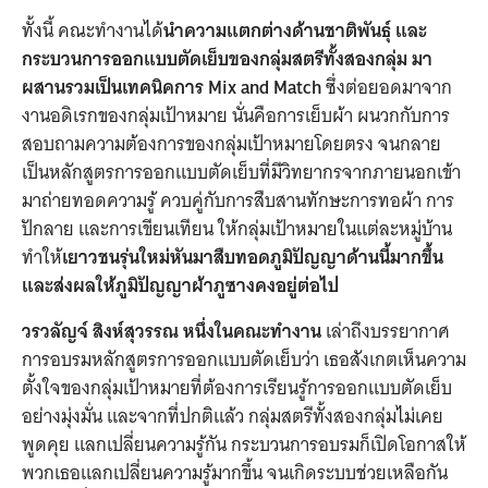
ทั้งนี้ คณะทำงานได้
นำความแตกต่างด้านชาติพันธุ์ และ
กระบวนการออกแบบตัดเย็บของกลุ่มสตรีทั้งสองกลุ่ม มา
ผสานรวมเป็นเทคนิคการ Mix and Match
ซึ่งต่อยอดมาจาก
งานอดิเรกของกลุ่มเป้าหมาย นั่นคือการเย็บผ้า ผนวกกับการ
สอบถามความต้องการของกลุ่มเป้าหมายโดยตรง จนกลาย
เป็นหลักสูตรการออกแบบตัดเย็บที่มีวิทยากรจากภายนอกเข้า
มาถ่ายทอดความรู้ ควบคู่กับการสืบสานทักษะการทอผ้า การ
ปักลาย และการเขียนเทียน ให้กลุ่มเป้าหมายในแต่ละหมู่บ้าน
ทำให้
เยาวชนรุ่นใหม่หันมาสืบทอดภูมิปัญญาด้านนี้มากขึ้น
และส่งผลให้ภูมิปัญญาผ้าภูซางคงอยู่ต่อไป
วรวลัญจ์ สิงห์สุวรรณ
หนึ่งในคณะทำงาน
เล่าถึงบรรยากาศ
การอบรมหลักสูตรการออกแบบตัดเย็บว่า เธอสังเกตเห็นความ
ตั้งใจของกลุ่มเป้าหมายที่ต้องการเรียนรู้การออกแบบตัดเย็บ
อย่างมุ่งมั่น และจากที่ปกติแล้ว กลุ่มสตรีทั้งสองกลุ่มไม่เคย
พูดคุย แลกเปลี่ยนความรู้กัน กระบวนการอบรมก็เปิดโอกาสให้
พวกเธอแลกเปลี่ยนความรู้มากขึ้น จนเกิดระบบช่วยเหลือกัน