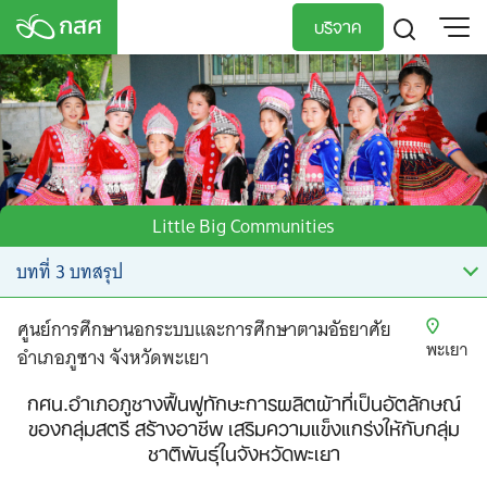
Skip
บริจาค
to
content
TH
EN
Little Big Communities
ศูนย์การศึกษานอกระบบและการศึกษาตามอัธยาศัย
พะเยา
อำเภอภูซาง จังหวัดพะเยา
กศน.อำเภอภูซางฟื้นฟูทักษะการผลิตผ้าที่เป็นอัตลักษณ์
ของกลุ่มสตรี สร้างอาชีพ เสริมความแข็งแกร่งให้กับกลุ่ม
ชาติพันธุ์ในจังหวัดพะเยา