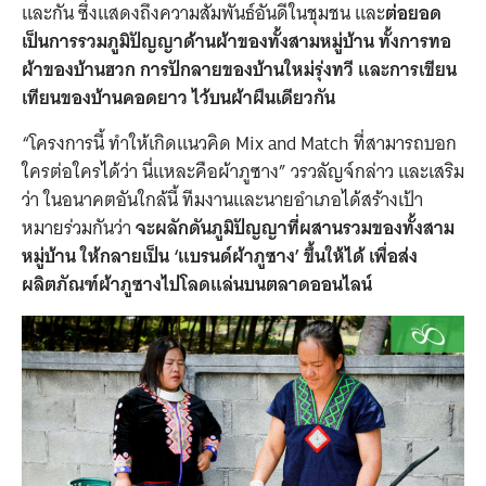
และกัน ซึ่งแสดงถึงความสัมพันธ์อันดีในชุมชน และ
ต่อยอด
เป็นการรวมภูมิปัญญาด้านผ้าของทั้งสามหมู่บ้าน ทั้งการทอ
ผ้าของบ้านฮวก การปักลายของบ้านใหม่รุ่งทวี และการเขียน
เทียนของบ้านคอดยาว ไว้บนผ้าผืนเดียวกัน
“โครงการนี้ ทำให้เกิดแนวคิด Mix and Match ที่สามารถบอก
ใครต่อใครได้ว่า นี่แหละคือผ้าภูซาง”
วรวลัญจ์กล่าว และเสริม
ว่า ในอนาคตอันใกล้นี้ ทีมงานและนายอำเภอได้สร้างเป้า
หมายร่วมกันว่า
จะผลักดันภูมิปัญญาที่ผสานรวมของทั้งสาม
หมู่บ้าน ให้กลายเป็น ‘แบรนด์ผ้าภูซาง’ ขึ้นให้ได้ เพื่อส่ง
ผลิตภัณฑ์ผ้าภูซางไปโลดแล่นบนตลาดออนไลน์