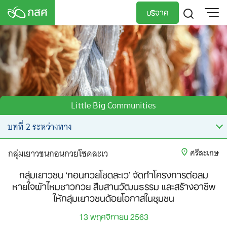
Skip
บริจาค
to
content
TH
EN
Little Big Communities
กลุ่มเยาวชนกอนกวยโซดละเว
ศรีสะเกษ
กลุ่มเยาวชน ‘กอนกวยโซดละเว’ จัดทำโครงการต่อลม
หายใจผ้าไหมชาวกวย สืบสานวัฒนธรรม และสร้างอาชีพ
ให้กลุ่มเยาวชนด้อยโอกาสในชุมชน
13 พฤศจิกายน 2563