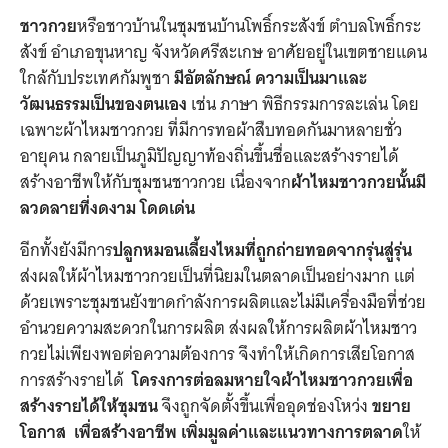
ชาวกวย
หรือชาวบ้านในชุมชนบ้านโพธิ์กระสังข์ ตำบลโพธิ์กระ
สังข์ อำเภอขุนหาญ จังหวัดศรีสะเกษ อาศัยอยู่ในเขตชายแดน
ใกล้กับประเทศกัมพูชา
มีอัตลักษณ์ ความเป็นมาและ
วัฒนธรรมเป็นของตนเอง
เช่น ภาษา พิธีกรรมการละเล่น โดย
เฉพาะผ้าไหมชาวกวย ที่มีการทอผ้าสืบทอดกันมาหลายชั่ว
อายุคน กลายเป็นภูมิปัญญาท้องถิ่นขึ้นชื่อและสร้างรายได้
สร้างอาชีพให้กับชุมชนชาวกวย เนื่องจาก
ผ้าไหมชาวกวยนั้นมี
ลวดลายที่งดงาม โดดเด่น
อีกทั้งยังมีการ
ปลูกหมอนเลี้ยงไหมที่ถูกถ่ายทอดจากรุ่นสู่รุ่น
ส่งผลให้ผ้าไหมชาวกวยเป็นที่นิยมในตลาดเป็นอย่างมาก แต่
ด้วยเพราะชุมชนยังขาดกำลังการผลิตและไม่มีเครื่องมือที่ช่วย
อำนวยความสะดวกในการผลิต ส่งผลให้การผลิตผ้าไหมชาว
กวยไม่เพียงพอต่อความต้องการ จึงทำให้เกิดการเสียโอกาส
การสร้างรายได้
โครงการต่อลมหายใจผ้าไหมชาวกวยเพื่อ
สร้างรายได้ให้ชุมชน
จึงถูกจัดตั้งขึ้นเพื่ออุดช่องโหว่ง
ขยาย
โอกาส เพื่อสร้างอาชีพ เพิ่มมูลค่าและแนวทางการตลาด
ให้