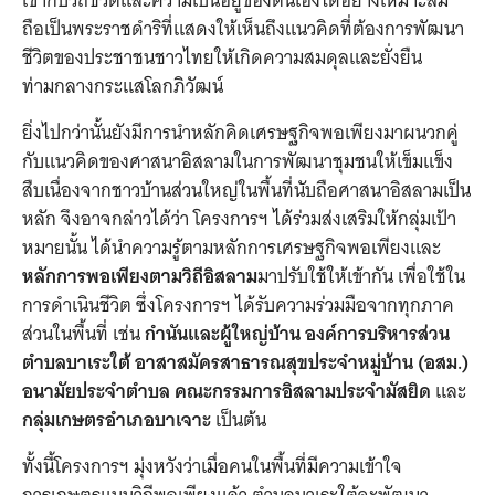
เข้ากับวิถีชีวิตและความเป็นอยู่ของตนเองได้อย่างเหมาะสม
ถือเป็นพระราชดำริที่แสดงให้เห็นถึงแนวคิดที่ต้องการพัฒนา
ชีวิตของประชาชนชาวไทยให้เกิดความสมดุลและยั่งยืน
ท่ามกลางกระแสโลกภิวัฒน์
ยิ่งไปกว่านั้นยังมีการนำหลักคิดเศรษฐกิจพอเพียงมาผนวกคู่
กับแนวคิดของศาสนาอิสลามในการพัฒนาชุมชนให้เข็มแข็ง
สืบเนื่องจากชาวบ้านส่วนใหญ่ในพื้นที่นับถือศาสนาอิสลามเป็น
หลัก จึงอาจกล่าวได้ว่า โครงการฯ ได้ร่วมส่งเสริมให้กลุ่มเป้า
หมายนั้น ได้นำความรู้ตามหลักการเศรษฐกิจพอเพียงและ
หลักการพอเพียงตามวิถีอิสลาม
มาปรับใช้ให้เข้ากัน เพื่อใช้ใน
การดำเนินชีวิต ซึ่งโครงการฯ ได้รับความร่วมมือจากทุกภาค
ส่วนในพื้นที่ เช่น
กำนันและผู้ใหญ่บ้าน องค์การบริหารส่วน
ตำบลบาเระใต้ อาสาสมัครสาธารณสุขประจำหมู่บ้าน (อสม.)
อนามัยประจำตำบล คณะกรรมการอิสลามประจำมัสยิด
และ
กลุ่มเกษตรอำเภอบาเจาะ
เป็นต้น
ทั้งนี้โครงการฯ มุ่งหวังว่าเมื่อคนในพื้นที่มีความเข้าใจ