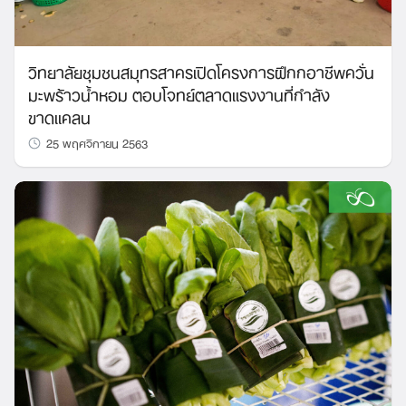
วิทยาลัยชุมชนสมุทรสาครเปิดโครงการฝึกกอาชีพควั่น
มะพร้าวน้ำหอม ตอบโจทย์ตลาดแรงงานที่กำลัง
ขาดแคลน
25 พฤศจิกายน 2563