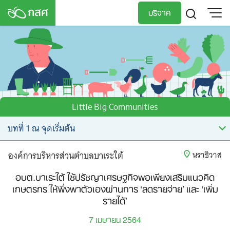
Skip
บริจาค
to
content
TH
EN
Little Big Communities
องค์การบริหารส่วนตำบลบาเระใต้
นราธิวาส
อบต.บาเระใต้ ใช้ปรัชญาเศรษฐกิจพอเพียงเสริมแนวคิด
เกษตรกร ให้พึ่งพาตัวเองผ่านการ ‘ลดรายจ่าย’ และ ‘เพิ่ม
รายได้’
7 เมษายน 2564