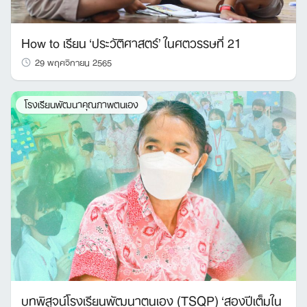
​​How to เรียน ‘ประวัติศาสตร์’ ในศตวรรษที่ 21
29 พฤศจิกายน 2565
Search
โรงเรียนพัฒนาคุณภาพตนเอง
for:
บทพิสูจน์โรงเรียนพัฒนาตนเอง (TSQP) ‘สองปีเต็มใน