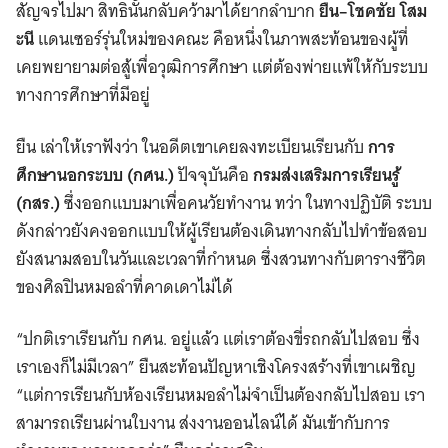
สัญจรไปมา สิทธินั้นกลับคว้ามาได้ยากลำบาก
ยืน–โชคชัย โสม
ะนี
แดนเซอร์รุ่นใหม่ของคณะ คือหนึ่งในภาพสะท้อนของผู้ที่
เคยพยายามต่อสู้เพื่อวุฒิการศึกษา แต่ต้องพ่ายแพ้ให้กับระบบ
ทางการศึกษาที่มีอยู่
ยืน เล่าให้เราฟังว่า ในอดีตเขาเคยลงทะเบียนเรียนกับ
การ
ศึกษานอกระบบ (กศน.)
ปัจจุบันคือ
กรมส่งเสริมการเรียนรู้
(กสร.)
ซึ่งออกแบบมาเพื่อคนวัยทำงาน ทว่า ในทางปฏิบัติ ระบบ
ดังกล่าวยังคงออกแบบให้ผู้เรียนต้องเดินทางกลับไปทำข้อสอบ
ยังสนามสอบในวันและเวลาที่กำหนด ซึ่งสวนทางกับตารางชีวิต
ของศิลปินหมอลำที่คาดเดาไม่ได้
“ปกติเราเรียนกับ กศน. อยู่แล้ว แต่เราต้องขี่รถกลับไปสอบ ซึ่ง
เราเองก็ไม่มีเวลา” ยืนสะท้อนปัญหาเชิงโครงสร้างที่เขาเผชิญ
“แต่การเรียนกับห้องเรียนหมอลำไม่จำเป็นต้องกลับไปสอบ เรา
สามารถเรียนผ่านใบงาน ส่งงานออนไลน์ได้ มันเข้ากับการ