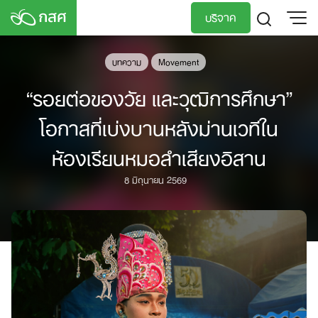
Skip
บริจาค
to
content
TH
EN
บทความ
Movement
“รอยต่อของวัย และวุฒิการศึกษา”
โอกาสที่เบ่งบานหลังม่านเวทีใน
ห้องเรียนหมอลำเสียงอิสาน
8 มิถุนายน 2569