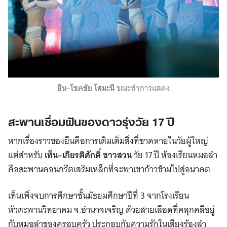
ยืน–โชคชัย โสมะนี
ขณะทำการแสดง
สะพานเชื่อมฝันของดาวรุ่งวัย 17 ปี
หากเรื่องราวของยืนคือการเติมเต็มสิ่งที่ขาดหายในวัยผู้ใหญ่
แต่สำหรับ
เท็น–เกียรติศักดิ์ ชาวสวน
วัย 17 ปี ห้องเรียนหมอลำ
คือสะพานคอนกรีตเสริมเหล็กที่จะพาเขาก้าวข้ามไปสู่อนาคต
เท็นเพิ่งจบการศึกษาชั้นมัธยมศึกษาปีที่ 3 จากโรงเรียน
หัวตะพานวิทยาคม จ.อำนาจเจริญ ด้วยสายเลือดที่คลุกคลีอยู่
กับหมอลำของครอบครัว ประกอบกับความรักในเสียงร้องลำ