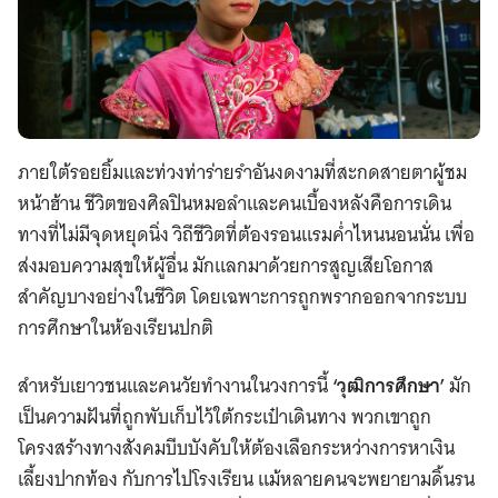
ภายใต้รอยยิ้มและท่วงท่าร่ายรำอันงดงามที่สะกดสายตาผู้ชม
หน้าฮ้าน ชีวิตของศิลปินหมอลำและคนเบื้องหลังคือการเดิน
ทางที่ไม่มีจุดหยุดนิ่ง วิถีชีวิตที่ต้องรอนแรมค่ำไหนนอนนั่น เพื่อ
ส่งมอบความสุขให้ผู้อื่น มักแลกมาด้วยการสูญเสียโอกาส
สำคัญบางอย่างในชีวิต โดยเฉพาะการถูกพรากออกจากระบบ
การศึกษาในห้องเรียนปกติ
สำหรับเยาวชนและคนวัยทำงานในวงการนี้
‘วุฒิการศึกษา’
มัก
เป็นความฝันที่ถูกพับเก็บไว้ใต้กระเป๋าเดินทาง พวกเขาถูก
โครงสร้างทางสังคมบีบบังคับให้ต้องเลือกระหว่างการหาเงิน
เลี้ยงปากท้อง กับการไปโรงเรียน แม้หลายคนจะพยายามดิ้นรน