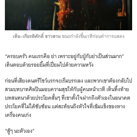
เท็น–เกียรติศักดิ์ ชาวสวน
ขณะกำลังขึ้นเวทีก่อนทำการแสดง
“ครอบครัว คนแรกคือ ย่า เพราะอยู่กับปู่กับย่าเป็นส่วนมาก”
เท็นตอบด้วยรอยยิ้มที่เปี่ยมไปด้วยความหวัง
ก่อนที่เสียงดนตรีโชว์แรกจะเริ่มบรรเลง และพวกเขาต้องกลับไป
สวมบทบาทศิลปินมอบความสุขให้กับผู้คนหน้าเวที เท็นทิ้งท้าย
บทสนทนาด้วยประโยคสั้นๆ ที่เขาตั้งใจฝากถึงตัวเองในอนาคต
ประโยคที่ไม่ได้ซับซ้อน แต่สะท้อนถึงหัวใจที่เข้มแข็งของหาง
เครื่องคนเก่ง
“สู้ๆ นะตัวเอง”