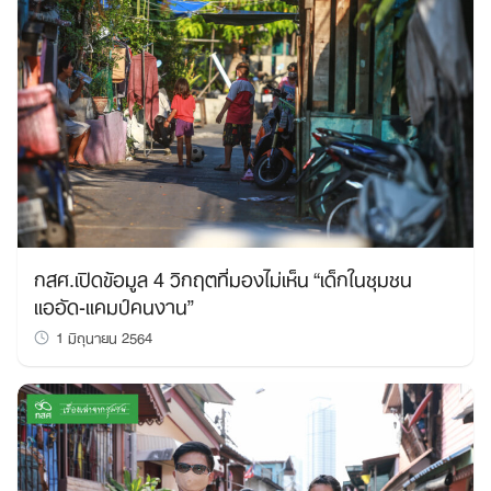
กสศ.เปิดข้อมูล 4 วิกฤตที่มองไม่เห็น “เด็กในชุมชน
แออัด-แคมป์คนงาน”
1 มิถุนายน 2564