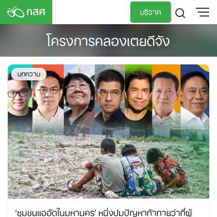
Skip
บริจาค
to
content
โครงการคลองเตยดีจัง
TH
EN
บทความ
‘ชุมชนแออัดในมหานคร’ หนึ่งปมปัญหาท้าทายว่าที่ผู้