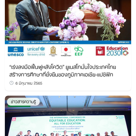
“เร่งลงมือฟื้นฟูหลังโควิด” ยูเนสโกมั่นใจประเทศไทย
สร้างการศึกษาที่ยั่งยืนของภูมิภาคเอเชีย-แปซิฟิก
6 มิถุนายน 2565
ข่าวสารความรู้
Search