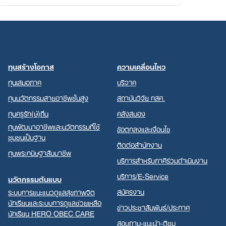
ทุนสร้างโอกาส
ความเคลื่อนไหว
ทุนเสมอภาค
บริจาค
ทุนนวัตกรรมสายอาชีพชั้นสูง
สถาบันวิจัย กสศ.
ทุนครูรัก(ษ์)ถิ่น
คลังสมอง
ทุนพัฒนาอาชีพและนวัตกรรมที่ใช้
ข้อตกลงและเงื่อนไข
ชุมชนเป็นฐาน
ติดต่อสำนักงาน
ทุนพระกนิษฐาสัมมาชีพ
บริการสำหรับภาคีร่วมดำเนินงาน
บริการ/E-Service
นวัตกรรมต้นแบบ
สมัครงาน
ระบบการแนะแนวดูแลสุขภาพจิต
นักเรียนและระบบการดูแลช่วยเหลือ
ข่าวประชาสัมพันธ์/ประกาศ
นักเรียน HERO OBEC CARE
สอบถาม-แนะนำ-ติชม