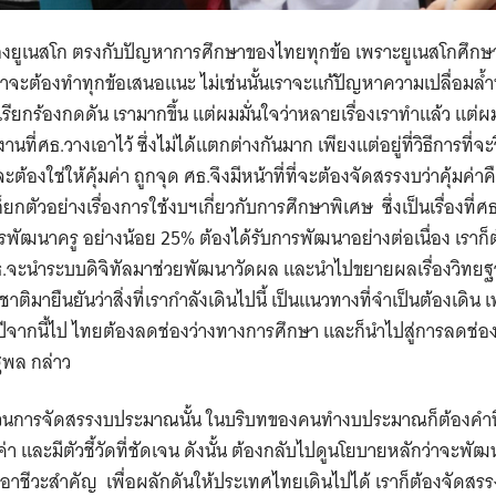
Search
for:
องยูเนสโก ตรงกับปัญหาการศึกษาของไทยทุกข้อ เพราะยูเนสโกศึ
าจะต้องทำทุกข้อเสนอแนะ ไม่เช่นนั้นเราจะแก้ปัญหาความเปลื่อมล้ำ
มาเรียกร้องกดดัน เรามากขึ้น แต่ผมมั่นใจว่าหลายเรื่องเราทำแล้ว แ
ี่ศธ.วางเอาไว้ ซึ่งไม่ได้แตกต่างกันมาก เพียงแต่อยู่ที่วิธีการที่จะว
าจะต้องใช่ให้คุ้มค่า ถูกจุด ศธ.จึงมีหน้าที่ที่จะต้องจัดสรรงบว่าคุ้ม
ก็ยกตัวอย่างเรื่องการใช้งบฯเกี่ยวกับการศึกษาพิเศษ ซึ่งเป็นเรื่องที
การพัฒนาครู อย่างน้อย 25% ต้องได้รับการพัฒนาอย่างต่อเนื่อง เราก
.จะนำระบบดิจิทัลมาช่วยพัฒนาวัดผล และนำไปขยายผลเรื่องวิทยฐาน
ติมายืนยันว่าสิ่งที่เรากำลังเดินไปนี้ เป็นแนวทางที่จำเป็นต้องเดิน 
 ปีจากนี้ไป ไทยต้องลดช่องว่างทางการศึกษา และก็นำไปสู่การลดช่อ
พล กล่าว
ส่วนการจัดสรรงบประมาณนั้น ในบริบทของคนทำงบประมาณก็ต้องคำนึง
ค่า และมีตัวชี้วัดที่ชัดเจน ดังนั้น ต้องกลับไปดูนโยบายหลักว่าจะพัฒ
่าอาชีวะสำคัญ เพื่อผลักดันให้ประเทศไทยเดินไปได้ เราก็ต้องจัดส