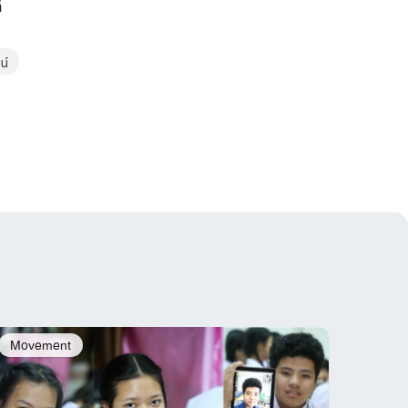
ี
น์
Movement