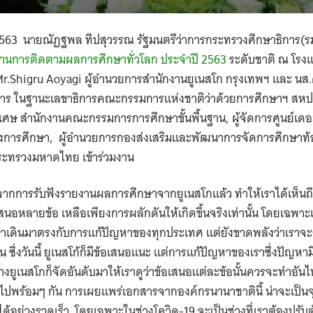
 2563 นาย
ณัฏฐพล ทีปสุวรรณ รัฐมนตรีว่าการกระทรวงศึกษาธิการ(ร
งานการติดตามผลการศึกษาทั่วโลก ประจำปี 2563
ระดับชาติ ณ โรงแ
 Mr.Shigru Aoyagi ผู้อำนวยการสำนักงานยูเนสโก กรุงเทพฯ และ นส.ด
าร ในฐานะเลขาธิการคณะกรรมการแห่งชาติว่าด้วยการศึกษาฯ สหปร
ศษ สำนักงานคณะกรรมการการศึกษาขั้นพื้นฐาน, ผู้จัดการศูนย์เดอ
การศึกษา, ผู้อำนวยการกองส่งเสริมและพัฒนาการจัดการศึกษาท้อง
ระทรวงมหาดไทย เข้าร่วมงาน
จากการรับฟังรายงานผลการศึกษาจากยูเนสโกแล้ว ทำให้เราได้เห็นถ
เสนอหลายข้อ เหลือเพียงการผลักดันให้เกิดขึ้นจริงเท่านั้น โดยเฉพาะเ
ราเดินมาตรงกับการแก้ปัญหาของทุกประเทศ แต่ยังขาดพลังว่าเราจะ
ซึ่งวันนี้ ยูเนสโก้ก็มีข้อเสนอแนะ แต่การแก้ปัญหาของเราซึ่งปัญหาม
างยูเนสโกก็จัดอันดับมาให้เราดูว่าข้อเสนอแต่ละข้อนั้นควรจะทำอัน
ไปพร้อมๆ กัน การเผยแพร่เอกสารจากองค์กรนานาชาตินี้ น่าจะเป็นจุ
ด้อย่างรวดเร็ว โดยเฉพาะในช่วงโควิด-19 จะเป็นช่วงที่เราต้องปรับ