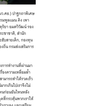
มว.ศธ.) ปาฐกถาพิเศษ
รมพูลแมน คิง เพา
ุริยา อมตวิวัฒน์ รอง
ะชาชาติ, สำนัก
ะฮับสายเด็ก, กองทุน
ถิ่น กรมส่งเสริมการ
ึงการทำงานที่ผ่านมา
รื่องความเหลื่อมล้ำ
สามารถทำได้รวดเร็ว
ีมากเกินไปเราจึงไม่
ไหนก่อนอันไหนหลัง
ดที่กระตุ้นพวกเราให้
ตัวเราเอง และเตรียม