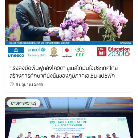
“เร่งลงมือฟื้นฟูหลังโควิด” ยูเนสโกมั่นใจประเทศไทย
สร้างการศึกษาที่ยั่งยืนของภูมิภาคเอเชีย-แปซิฟิก
6 มิถุนายน 2565
ข่าวสารความรู้
Search