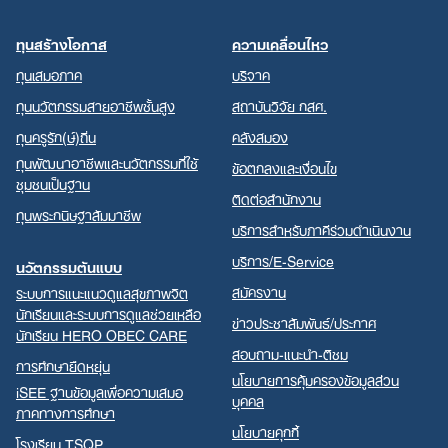
ทุนสร้างโอกาส
ความเคลื่อนไหว
ทุนเสมอภาค
บริจาค
ทุนนวัตกรรมสายอาชีพชั้นสูง
สถาบันวิจัย กสศ.
ทุนครูรัก(ษ์)ถิ่น
คลังสมอง
ทุนพัฒนาอาชีพและนวัตกรรมที่ใช้
ข้อตกลงและเงื่อนไข
ชุมชนเป็นฐาน
ติดต่อสำนักงาน
ทุนพระกนิษฐาสัมมาชีพ
บริการสำหรับภาคีร่วมดำเนินงาน
บริการ/E-Service
นวัตกรรมต้นแบบ
สมัครงาน
ระบบการแนะแนวดูแลสุขภาพจิต
นักเรียนและระบบการดูแลช่วยเหลือ
ข่าวประชาสัมพันธ์/ประกาศ
นักเรียน HERO OBEC CARE
สอบถาม-แนะนำ-ติชม
การศึกษายืดหยุ่น
นโยบายการคุ้มครองข้อมูลส่วน
iSEE ฐานข้อมูลเพื่อความเสมอ
บุคคล
ภาคทางการศึกษา
นโยบายคุกกี้
โรงเรียน TSQP