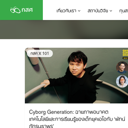
Skip
เกี่ยวกับเรา
สถาบันวิจัย
ทุนส
to
content
กสศ X 101
Cyborg Generation: ฉายภาพอนาคต
เทคโนโลยีเเละการเรียนรู้ของเด็กยุคเอไอกับ ‘พัทน์
ภัทรนุธาพร’