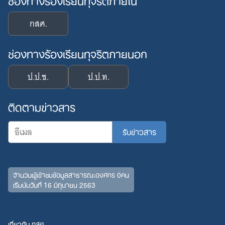
กสศ.
ช่องทางร้องเรียนทุจริตภายนอก
ป.ป.ช.
ป.ป.ท.
ติดตามข่าวสาร
จำนวนผู้เข้าชมข้อมูลสาธารณะองค์กร 0คน
เริ่มนับวันที่ 16 มิถุนายน 2563
เกี่ยวกับ กสศ.