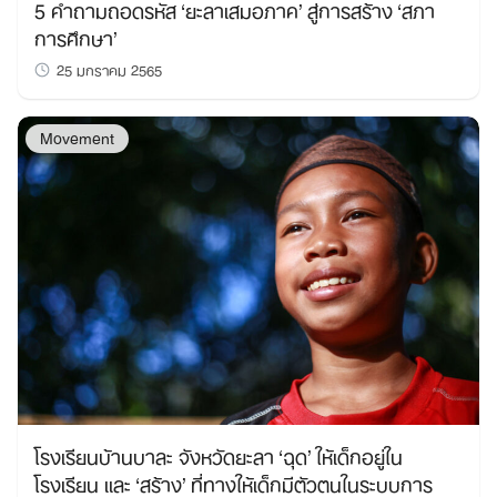
5 คำถามถอดรหัส ‘ยะลาเสมอภาค’ สู่การสร้าง ‘สภา
การศึกษา’
25 มกราคม 2565
Search
Movement
for:
โรงเรียนบ้านบาละ จังหวัดยะลา ‘ฉุด’ ให้เด็กอยู่ใน
โรงเรียน และ ‘สร้าง’ ที่ทางให้เด็กมีตัวตนในระบบการ