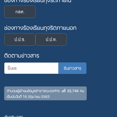
กสศ.
ช่องทางร้องเรียนทุจริตภายนอก
ป.ป.ช.
ป.ป.ท.
ติดตามข่าวสาร
32,746
จำนวนผู้เข้าชมข้อมูลสาธารณะองค์กร
คน
เริ่มนับวันที่ 16 มิถุนายน 2563
เกี่ยวกับ กสศ.