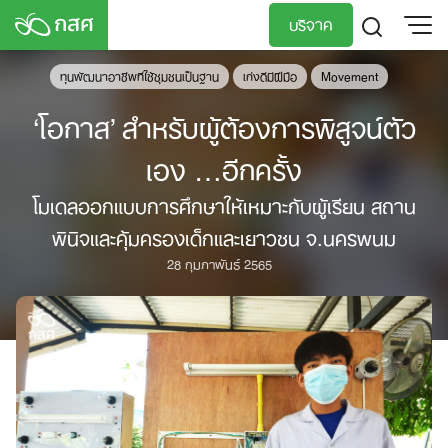
Skip
บริจาค
to
content
ทุนพัฒนาอาชีพทีใช้ชุมชนเป็นฐาน
เก่งดีมีฝีมือ
Movement
TH
EN
‘โอกาส’ สำหรับผู้ต้องการพิสูจน์ตัว
เอง …อีกครั้ง
โมเดลออกแบบการศึกษาให้เหมาะกับผู้เรียน สถาน
พินิจและคุ้มครองเด็กและเยาวชน จ.นครพนม
28 กุมภาพันธ์ 2565