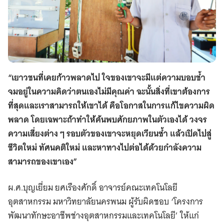
“เยาวชนที่เคยก้าวพลาดไป ใจของเขาจะมีแต่ความบอบช้ำ
จมอยู่ในความคิดว่าตนเองไม่มีคุณค่า ฉะนั้นสิ่งที่เขาต้องการ
ที่สุดและเราสามารถให้เขาได้ คือโอกาสในการแก้ไขความผิด
พลาด โดยเฉพาะถ้าทำให้ค้นพบศักยภาพในตัวเองได้ วงจร
ความเสี่ยงต่าง ๆ รอบตัวของเขาจะหยุดเวียนซ้ำ แล้วเปิดไปสู่
ชีวิตใหม่ ทัศนคติใหม่ และหาทางไปต่อได้ด้วยกำลังความ
สามารถของเขาเอง”
ผ.ศ.บุญเยี่ยม ยศเรืองศักดิ์ อาจารย์คณะเทคโนโลยี
อุตสาหกรรม มหาวิทยาลัยนครพนม ผู้รับผิดชอบ ‘โครงการ
พัฒนาทักษะอาชีพช่างอุตสาหกรรมและเทคโนโลยี’ ให้แก่