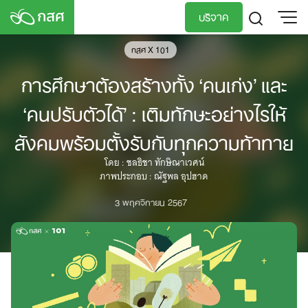
Skip
บริจาค
to
content
กสศ X 101
TH
EN
การศึกษาต้องสร้างทั้ง ‘คนเก่ง’ และ
‘คนปรับตัวได้’ : เติมทักษะอย่างไรให้
สังคมพร้อมตั้งรับกับทุกความท้าทาย
โดย : ชลธิชา ทักษิณาเวศน์
ภาพประกอบ : ณัฐพล อุปฮาด
3 พฤศจิกายน 2567