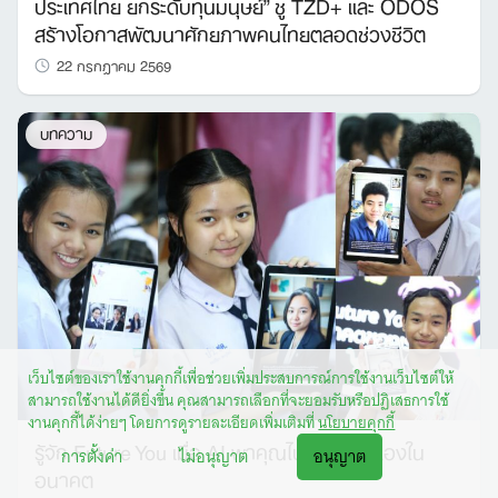
ประเทศไทย ยกระดับทุนมนุษย์” ชู TZD+ และ ODOS
สร้างโอกาสพัฒนาศักยภาพคนไทยตลอดช่วงชีวิต
22 กรกฎาคม 2569
บทความ
เว็บไซต์ของเราใช้งานคุกกี้เพื่อช่วยเพิ่มประสบการณ์การใช้งานเว็บไซต์ให้
สามารถใช้งานได้ดียิ่งขึ้น คุณสามารถเลือกที่จะยอมรับหรือปฏิเสธการใช้
งานคุกกี้ได้ง่ายๆ โดยการดูรายละเอียดเพิ่มเติมที่
นโยบายคุกกี้
รู้จัก Future You เมื่อ AI พาคุณไปพบกับตัวเองใน
การตั้งค่า
ไม่อนุญาต
อนุญาต
อนาคต