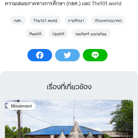
ความเสมอภาคทางการศึกษา (กสศ.) และ The101.world
กสศ.
The101.world
การศึกษา
ทักษะแห่งอนาคต
Reskill
Upskill
resilient societies
เรื่องที่เกี่ยวข้อง
Movement