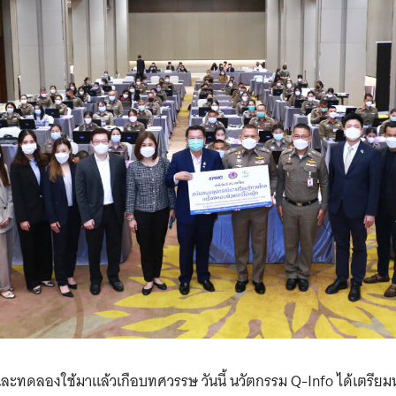
ะทดลองใช้มาแล้วเกือบทศวรรษ วันนี้ นวัตกรรม Q-Info ได้เตรียม