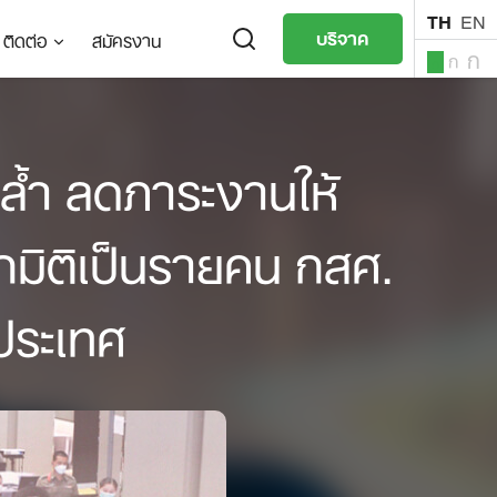
TH
EN
บริจาค
ติดต่อ
สมัครงาน
ก
ก
ก
TH
EN
ล้ำ ลดภาระงานให้
ุกมิติเป็นรายคน กสศ.
วประเทศ