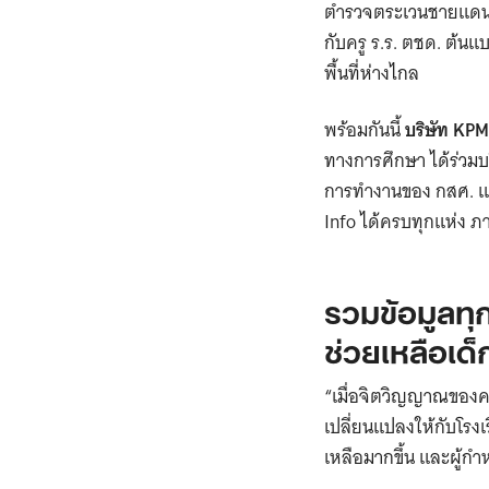
ตำรวจตระเวนชายแดน 
กับครู ร.ร. ตชด. ต้นแ
พื้นที่ห่างไกล
พร้อมกันนี้
บริษัท KP
ทางการศึกษา ได้ร่วมบร
การทำงานของ กสศ. และ
Info ได้ครบทุกแห่ง ภ
รวมข้อมูลท
ช่วยเหลือเด็
“เมื่อจิตวิญญาณของคว
เปลี่ยนแปลงให้กับโรงเ
เหลือมากขึ้น และผู้ก