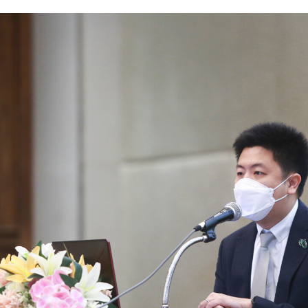
Search
for: