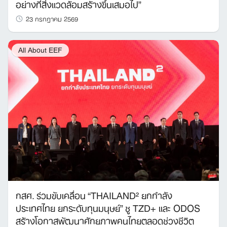
อย่างที่สิ่งแวดล้อมสร้างขึ้นเสมอไป”
23 กรกฎาคม 2569
All About EEF
กสศ. ร่วมขับเคลื่อน “THAILAND² ยกกำลัง
ประเทศไทย ยกระดับทุนมนุษย์” ชู TZD+ และ ODOS
สร้างโอกาสพัฒนาศักยภาพคนไทยตลอดช่วงชีวิต