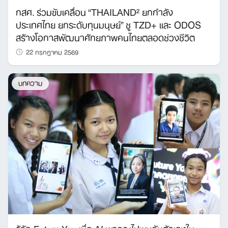
กสศ. ร่วมขับเคลื่อน “THAILAND² ยกกำลัง
ประเทศไทย ยกระดับทุนมนุษย์” ชู TZD+ และ ODOS
สร้างโอกาสพัฒนาศักยภาพคนไทยตลอดช่วงชีวิต
22 กรกฎาคม 2569
บทความ
รู้จัก Future You เมื่อ AI พาคุณไปพบกับตัวเองใน