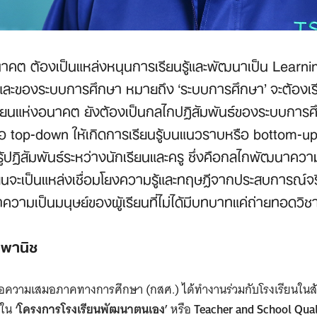
นาคต ต้องเป็นแหล่งหนุนการเรียนรู้และพัฒนาเป็น Lear
ู และของระบบการศึกษา หมายถึง ‘ระบบการศึกษา’ จะต้องเรี
งเรียนแห่งอนาคต ยังต้องเป็นกลไกปฏิสัมพันธ์ของระบบการ
อ top-down ให้เกิดการเรียนรู้บนแนวราบหรือ bottom-up ม
้ปฏิสัมพันธ์ระหว่างนักเรียนและครู ซึ่งคือกลไกพัฒนาควา
รียนจะเป็นแหล่งเชื่อมโยงความรู้และทฤษฎีจากประสบการณ์
วามเป็นมนุษย์ของผู้เรียนที่ไม่ได้มีบทบาทแค่ถ่ายทอดวิชา
 พานิช
ื่อความเสมอภาคทางการศึกษา (กสศ.) ได้ทำงานร่วมกับโรงเรียนในสั
 ใน
‘โครงการโรงเรียนพัฒนาตนเอง’
หรือ
Teacher and School Qua