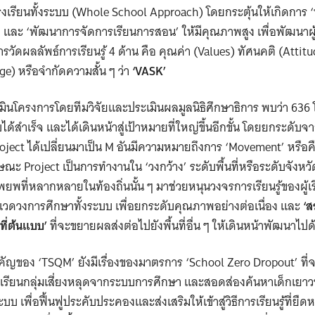
โรงเรียนทั้งระบบ (Whole School Approach) โดยกระตุ้นให้เกิดก
’ และ ‘พัฒนาการจัดการเรียนการสอน’ ให้มีคุณภาพสูง เพื่อพัฒนาผู
รวัดผลลัพธ์การเรียนรู้ 4 ด้าน คือ คุณค่า (Values) ทัศนคติ (Attitu
ge) หรือจำกัดความสั้น ๆ ว่า
‘VASK’
มินโครงการโดยทีมวิจัยและประเมินผลมูลนิธิศึกษาธิการ พบว่า 636
้สำเร็จ และได้เดินหน้าสู่เป้าหมายที่ใหญ่ขึ้นอีกขั้น โดยยกระดับจ
Project ได้เปลี่ยนมาเป็น M อันมีความหมายถึงการ ‘Movement’ หรือ
ะ Project เป็นการทำงานใน ‘วงกว้าง’ ระดับพื้นที่หรือระดับจังหวั
พที่หลากหลายในท้องถิ่นนั้น ๆ มาช่วยหนุนวงจรการเรียนรู้ของผู้เ
ในแวดวงการศึกษาทั้งระบบ เพื่อยกระดับคุณภาพอย่างต่อเนื่อง และ
‘ส
นที่ต้นแบบ’
ที่จะขยายผลส่งต่อไปยังพื้นที่อื่น ๆ ให้เดินหน้าพัฒนาไป
ัญของ ‘TSQM’ ยังมีเรื่องของมาตรการ ‘School Zero Dropout’ ที
กเรียนกลุ่มเสี่ยงหลุดจากระบบการศึกษา และสอดส่องค้นหาเด็กเย
บ เพื่อฟื้นฟูประคับประคองและส่งเสริมให้เข้าสู่วิธีการเรียนรู้ที่ยื