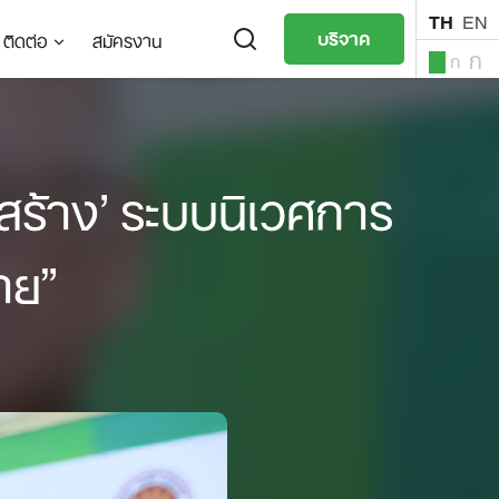
TH
EN
บริจาค
ติดต่อ
สมัครงาน
ก
ก
ก
TH
EN
งสร้าง’ ระบบนิเวศการ
าย”