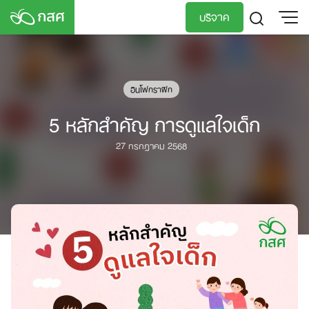
Skip
บริจาค
to
content
TH
EN
อินโฟกราฟิก
5 หลักสำคัญ การดูแลใจเด็ก
27 กรกฎาคม 2568