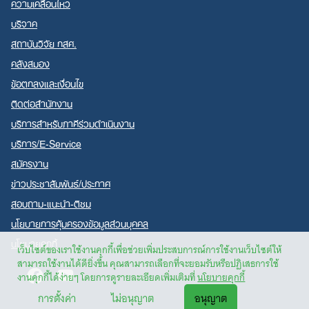
ความเคลื่อนไหว
บริจาค
สถาบันวิจัย กสศ.
คลังสมอง
ข้อตกลงและเงื่อนไข
ติดต่อสำนักงาน
บริการสำหรับภาคีร่วมดำเนินงาน
บริการ/E-Service
สมัครงาน
ข่าวประชาสัมพันธ์/ประกาศ
สอบถาม-แนะนำ-ติชม
นโยบายการคุ้มครองข้อมูลส่วนบุคคล
นโยบายคุกกี้
เว็บไซต์ของเราใช้งานคุกกี้เพื่อช่วยเพิ่มประสบการณ์การใช้งานเว็บไซต์ให้
สามารถใช้งานได้ดียิ่งขึ้น คุณสามารถเลือกที่จะยอมรับหรือปฏิเสธการใช้
Facebook
Youtube
งานคุกกี้ได้ง่ายๆ โดยการดูรายละเอียดเพิ่มเติมที่
นโยบายคุกกี้
การตั้งค่า
ไม่อนุญาต
อนุญาต