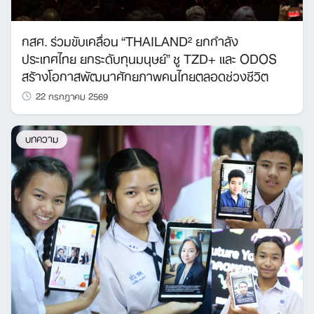
กสศ. ร่วมขับเคลื่อน “THAILAND² ยกกำลัง
ประเทศไทย ยกระดับทุนมนุษย์” ชู TZD+ และ ODOS
สร้างโอกาสพัฒนาศักยภาพคนไทยตลอดช่วงชีวิต
22 กรกฎาคม 2569
บทความ