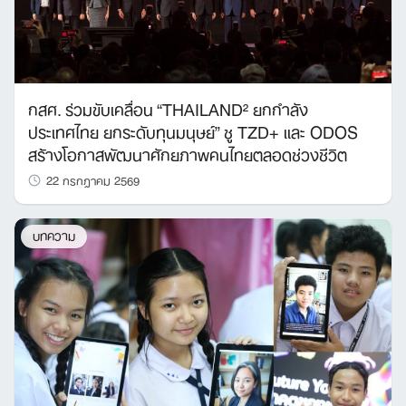
กสศ. ร่วมขับเคลื่อน “THAILAND² ยกกำลัง
ประเทศไทย ยกระดับทุนมนุษย์” ชู TZD+ และ ODOS
สร้างโอกาสพัฒนาศักยภาพคนไทยตลอดช่วงชีวิต
22 กรกฎาคม 2569
บทความ