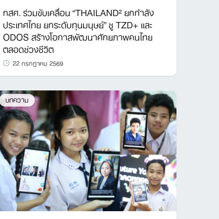
กสศ. ร่วมขับเคลื่อน “THAILAND² ยกกำลัง
ประเทศไทย ยกระดับทุนมนุษย์” ชู TZD+ และ
ODOS สร้างโอกาสพัฒนาศักยภาพคนไทย
ตลอดช่วงชีวิต
22 กรกฎาคม 2569
บทความ