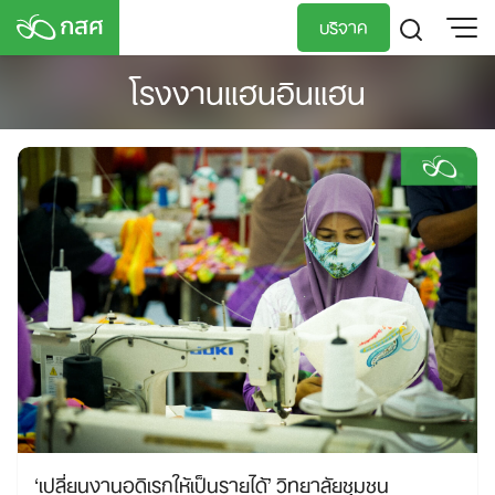
Skip
บริจาค
to
content
โรงงานแฮนอินแฮน
TH
EN
‘เปลี่ยนงานอดิเรกให้เป็นรายได้’ วิทยาลัยชุมชน