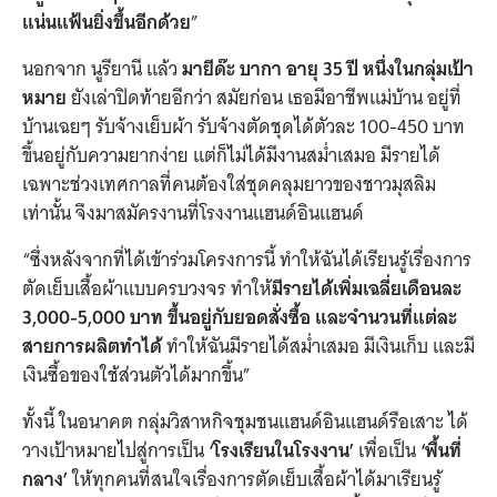
แน่นแฟ้นยิ่งขึ้นอีกด้วย
”
นอกจาก นูรียานี แล้ว
มายีด๊ะ บากา อายุ 35 ปี หนึ่งในกลุ่มเป้า
หมาย
ยังเล่าปิดท้ายอีกว่า สมัยก่อน เธอมีอาชีพแม่บ้าน อยู่ที่
บ้านเฉยๆ รับจ้างเย็บผ้า รับจ้างตัดชุดได้ตัวละ 100-450 บาท
ขึ้นอยู่กับความยากง่าย แต่ก็ไม่ได้มีงานสม่ำเสมอ มีรายได้
เฉพาะช่วงเทศกาลที่คนต้องใส่ชุดคลุมยาวของชาวมุสลิม
เท่านั้น จึงมาสมัครงานที่โรงงานแฮนด์อินแฮนด์
“ซึ่งหลังจากที่ได้เข้าร่วมโครงการนี้ ทำให้ฉันได้เรียนรู้เรื่องการ
ตัดเย็บเสื้อผ้าแบบครบวงจร ทำให้
มีรายได้เพิ่มเฉลี่ยเดือนละ
3,000-5,000 บาท ขึ้นอยู่กับยอดสั่งซื้อ และจำนวนที่แต่ละ
สายการผลิตทำได้
ทำให้ฉันมีรายได้สม่ำเสมอ มีเงินเก็บ และมี
เงินซื้อของใช้ส่วนตัวได้มากขึ้น”
ทั้งนี้ ในอนาคต กลุ่มวิสาหกิจชุมชนแฮนด์อินแฮนด์รือเสาะ ได้
วางเป้าหมายไปสู่การเป็น
‘โรงเรียนในโรงงาน’
เพื่อเป็น
‘พื้นที่
กลาง’
ให้ทุกคนที่สนใจเรื่องการตัดเย็บเสื้อผ้าได้มาเรียนรู้