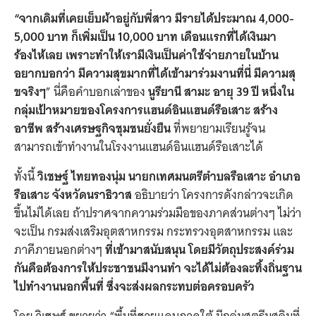
“จากเดิมที่เคยเย็บผ้าอยู่กับพี่สาว มีรายได้ประมาณ 4,000-
5,000 บาท ก็เพิ่มเป็น 10,000 บาท เดือนแรกที่ได้เงินมา
ร้องไห้เลย เพราะทำให้เรามีเงินเป็นค่าใช้จ่ายภายในบ้าน
อยากบอกว่า มีความสุขมากที่ได้เข้ามาร่วมงานที่นี่ มีความสุ
ขจริงๆ
” นี่คือคำบอกเล่าของ
นูรียานี สามะ อายุ 39 ปี หนึ่งใน
กลุ่มเป้าหมายของโครงการแฮนด์อินแฮนด์รือเสาะ สร้าง
อาชีพ สร้างเศรษฐกิจชุมชนยั่งยืน
ที่พยายามเรียนรู้จน
สามารถเข้าทำงานในโรงงานแฮนด์อินแฮนด์รือเสาะได้
ทั้งนี้
วิเชษฐ์ ไทยทองนุ่ม นายกเทศมนตรีตำบลรือเสาะ อำเภอ
รือเสาะ จังหวัดนราธิวาส
อธิบายว่า
โครงการดังกล่าวจะเกิด
ขึ้นไม่ได้เลย ถ้าปราศจาก
ความร่วมมือของภาคส่วนต่างๆ ไม่ว่า
จะเป็น
กรมส่งเสริมอุตสาหกรรม กระทรวงอุตสาหกรรม และ
ภาคีภายนอกต่างๆ
ที่เข้ามาสนับสนุน โดยมีวัตถุประสงค์ร่วม
กันคือต้องการให้ประชาชนมีงานทำ จะได้ไม่ต้องละทิ้งถิ่นฐาน
ไปทำงานนอกพื้นที่ ซึ่งจะส่งผลกระทบต่อครอบครัว