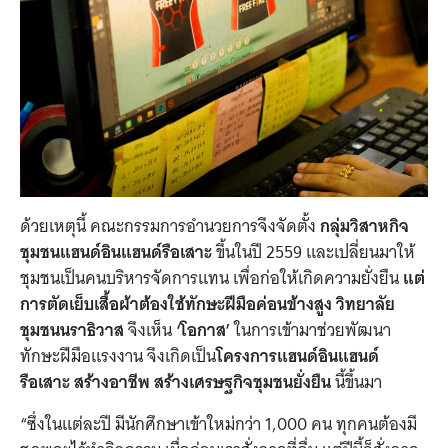
ด้วยเหตุนี้ คณะกรรมการอำนวยการจึงจัดตั้ง
กลุ่มวิสาหกิจ
ชุมชนแฮนด์อินแฮนด์รือเสาะ
ขึ้นในปี 2559 และเปลี่ยนมาให้
ชุมชนเป็นคนบริหารจัดการแทน เพื่อก่อให้เกิดความยั่งยืน
แต่
การตัดเย็บเสื้อผ้าต้องใช้ทักษะฝีมือค่อนข้างสูง วิทยาลัย
ชุมชนนราธิวาส
จึงเห็น
‘โอกาส’
ในการเข้ามาช่วยพัฒนา
ทักษะฝีมือแรงงาน จึงเกิดเป็น
โครงการแฮนด์อินแฮนด์
รือเสาะ สร้างอาชีพ สร้างเศรษฐกิจชุมชนยั่งยืน
นี้ขึ้นมา
“ซึ่งในแต่ละปี มีนักศึกษาเข้าใหม่กว่า 1,000 คน ทุกคนต้องมี