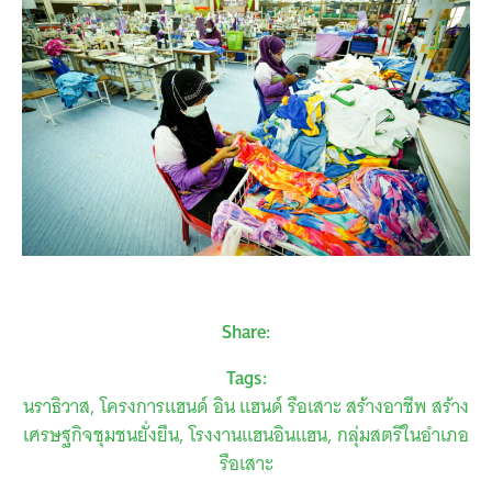
Share:
Tags:
นราธิวาส
โครงการแฮนด์ อิน แฮนด์ รือเสาะ สร้างอาชีพ สร้าง
เศรษฐกิจชุมชนยั่งยืน
โรงงานแฮนอินแฮน
กลุ่มสตรีในอำเภอ
รือเสาะ