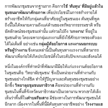
การพัฒนาชุมชนจากฐานราก คือการ
ใช้
‘ต้นทุน’ ที่มีอยู่แล้วใน
ชุมชนมาพัฒนาศักยภาพ
เพื่อประโยชน์ในการสร้างรายได้
สร้างอาชีพให้กับกลุ่มคนที่อาศัยอยู่ในชุมชนเอง ต้นทุนที่พูด
ถึงนี้ไม่ได้หมายความถึงแค่ด้านของทรัพยากรธรรมชาติ หรือ
อัตลักษณ์ของชุมชนเท่านั้น แต่รวมไปถึง
‘แรงงาน’
ที่อยู่ใน
ชุมชนด้วย โดยเฉพาะกลุ่มแรงงานที่ยังใช้ศักยภาพของตัวเอง
ได้ไม่เต็มที่ อย่างเช่น
กลุ่มผู้ด้อยโอกาส แรงงานนอกระบบ
หรือผู้ว่างงาน
ซึ่งคนเหล่านี้เป็นต้นทุนทางแรงงานที่สามารถ
พัฒนาเพื่อก่อให้เกิดประโยชน์ทั้งในระดับปัจเจกและสังคมได้
หนึ่งในองค์กรที่ทำหน้าที่พัฒนาฝีมือให้แก่แรงงานด้อยโอกาส
ในชุมชนคือ ‘วิทยาลัยชุมชน’ ซึ่งเป็นหน่วยงานที่ทำงานกับ
ชุมชนอย่างใกล้ชิด ทำให้รู้ปัญหาและต้นทุนของชุมชนอย่าง
ลึกซึ้ง
วิทยาลุยชุมชนนราธิวาส
คือหน่วยงานที่ทำงานกับ
ชุมชนในพื้นที่จังหวัดนราธิวาสมาเป็นเวลานาน พวกเขาได้เล็ง
เห็นว่าพื้นที่ใน
ตำบลรือเสาะ
มีช่องทางในการพัฒนาชุมชนได้
อีกมาก เนื่องจากในพื้นที่นี้มีต้นทุนทางอาชีพอย่าง
‘โรงงานแฮ